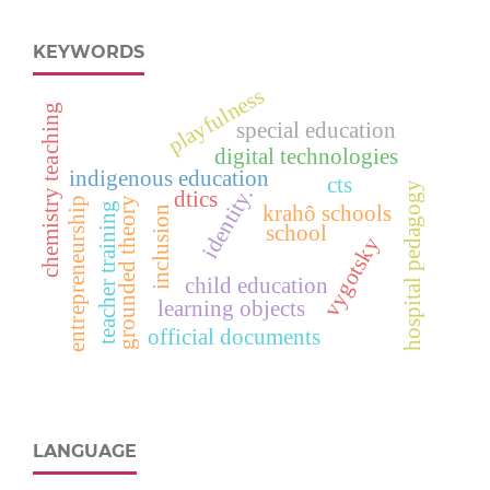
KEYWORDS
playfulness
chemistry teaching
special education
digital technologies
indigenous education
cts
hospital pedagogy
identity.
dtics
grounded theory
entrepreneurship
teacher training
krahô schools
inclusion
school
vygotsky
child education
learning objects
official documents
LANGUAGE