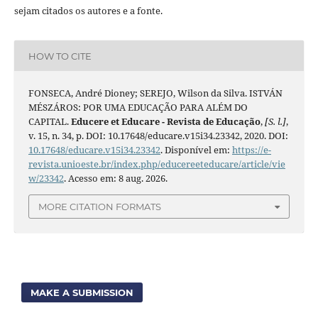
sejam citados os autores e a fonte.
HOW TO CITE
FONSECA, André Dioney; SEREJO, Wilson da Silva. ISTVÁN
MÉSZÁROS: POR UMA EDUCAÇÃO PARA ALÉM DO
CAPITAL.
Educere et Educare - Revista de Educação
,
[S. l.]
,
v. 15, n. 34, p. DOI: 10.17648/educare.v15i34.23342, 2020. DOI:
10.17648/educare.v15i34.23342
. Disponível em:
https://e-
revista.unioeste.br/index.php/educereeteducare/article/vie
w/23342
. Acesso em: 8 aug. 2026.
MORE CITATION FORMATS
MAKE A SUBMISSION