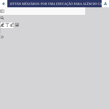
ISTVÁN MÉSZÁROS: POR UMA EDUCAÇÃO PARA ALÉM DO CAPITAL