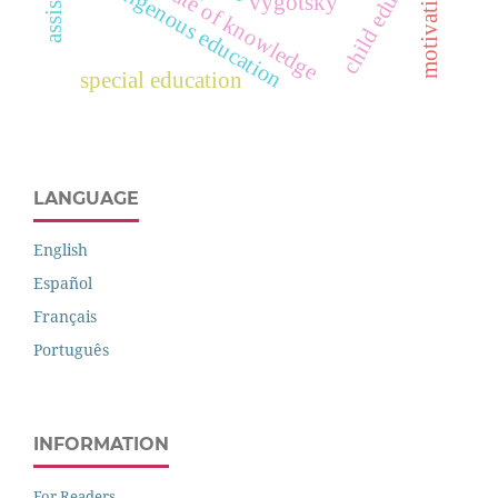
child education
motivation;
indigenous education
state of knowledge
vygotsky
special education
LANGUAGE
English
Español
Français
Português
INFORMATION
For Readers