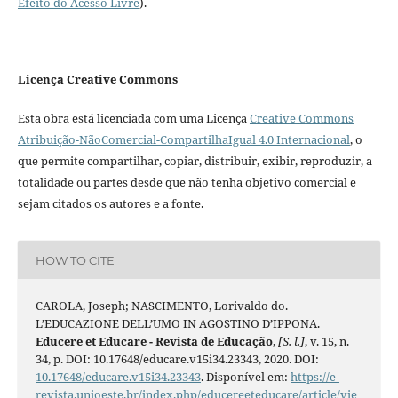
Efeito do Acesso Livre
).
Licença Creative Commons
Esta obra está licenciada com uma Licença
Creative Commons
Atribuição-NãoComercial-CompartilhaIgual 4.0 Internacional
, o
que permite compartilhar, copiar, distribuir, exibir, reproduzir, a
totalidade ou partes desde que não tenha objetivo comercial e
sejam citados os autores e a fonte.
HOW TO CITE
CAROLA, Joseph; NASCIMENTO, Lorivaldo do.
L’EDUCAZIONE DELL’UMO IN AGOSTINO D’IPPONA.
Educere et Educare - Revista de Educação
,
[S. l.]
, v. 15, n.
34, p. DOI: 10.17648/educare.v15i34.23343, 2020. DOI:
10.17648/educare.v15i34.23343
. Disponível em:
https://e-
revista.unioeste.br/index.php/educereeteducare/article/vie