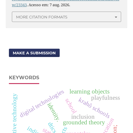
w/23343
. Acesso em: 7 aug. 2026.
MORE CITATION FORMATS
MAKE A SUBMISSION
KEYWORDS
digital technologies
learning objects
assistive technology
playfulness
krahô schools
school
identity.
inclusion
grounded theory
dtics
cts