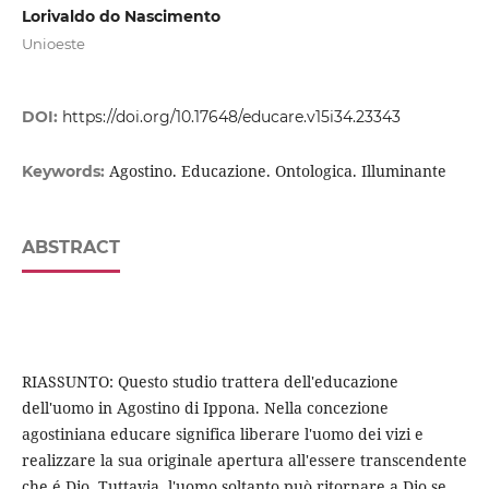
Lorivaldo do Nascimento
Unioeste
DOI:
https://doi.org/10.17648/educare.v15i34.23343
Agostino. Educazione. Ontologica. Illuminante
Keywords:
ABSTRACT
RIASSUNTO: Questo studio trattera dell'educazione
dell'uomo in Agostino di Ippona. Nella concezione
agostiniana educare significa liberare l'uomo dei vizi e
realizzare la sua originale apertura all'essere transcendente
che é Dio. Tuttavia, l'uomo soltanto può ritornare a Dio se,