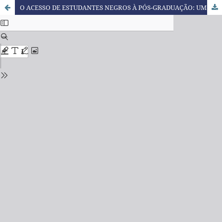
O ACESSO DE ESTUDANTES NEGROS À PÓS-GRADUAÇÃO: UM ESTUDO SOBRE INCLUSÃO ÉTNICO-RACIAL NA UNIVERSIDADE PÚBLICA