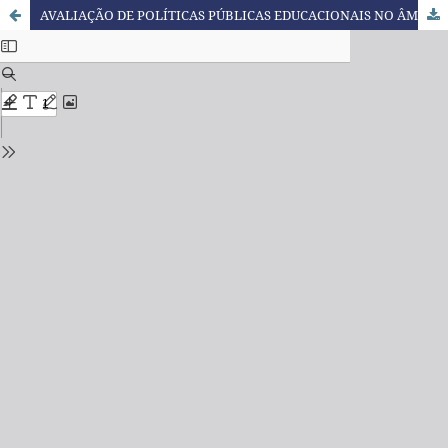
AVALIAÇÃO DE POLÍTICAS PÚBLICAS EDUCACIONAIS NO ÂMBITO DO IFFAR A PARTIR DOS DISCURSOS DOS EGRESSOS