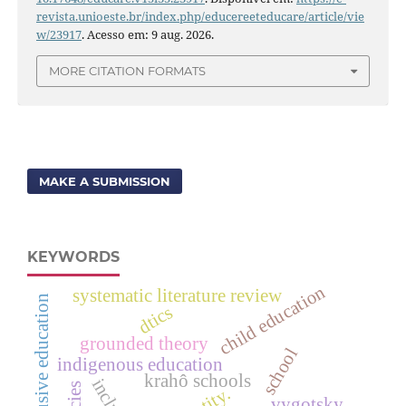
revista.unioeste.br/index.php/educereeteducare/article/vie
w/23917
. Acesso em: 9 aug. 2026.
MORE CITATION FORMATS
MAKE A SUBMISSION
KEYWORDS
child education
systematic literature review
inclusive education
dtics
grounded theory
school
indigenous education
krahô schools
vygotsky