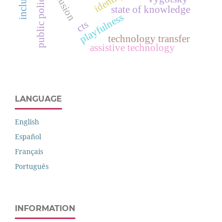
inclusion
public policies
identity.
state of knowledge
playfulness
cts
technology transfer
assistive technology
LANGUAGE
English
Español
Français
Português
INFORMATION