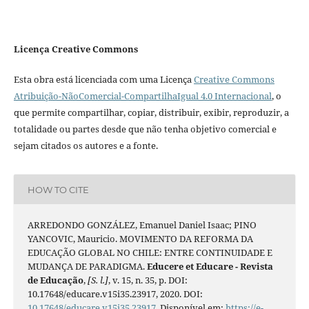
Licença Creative Commons
Esta obra está licenciada com uma Licença
Creative Commons
Atribuição-NãoComercial-CompartilhaIgual 4.0 Internacional
, o
que permite compartilhar, copiar, distribuir, exibir, reproduzir, a
totalidade ou partes desde que não tenha objetivo comercial e
sejam citados os autores e a fonte.
HOW TO CITE
ARREDONDO GONZÁLEZ, Emanuel Daniel Isaac; PINO
YANCOVIC, Mauricio. MOVIMENTO DA REFORMA DA
EDUCAÇÃO GLOBAL NO CHILE: ENTRE CONTINUIDADE E
MUDANÇA DE PARADIGMA.
Educere et Educare - Revista
de Educação
,
[S. l.]
, v. 15, n. 35, p. DOI:
10.17648/educare.v15i35.23917, 2020. DOI:
10.17648/educare.v15i35.23917
. Disponível em:
https://e-