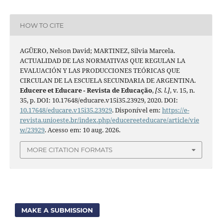
HOW TO CITE
AGÜERO, Nelson David; MARTINEZ, Silvia Marcela.
ACTUALIDAD DE LAS NORMATIVAS QUE REGULAN LA
EVALUACIÓN Y LAS PRODUCCIONES TEÓRICAS QUE
CIRCULAN DE LA ESCUELA SECUNDARIA DE ARGENTINA.
Educere et Educare - Revista de Educação
,
[S. l.]
, v. 15, n.
35, p. DOI: 10.17648/educare.v15i35.23929, 2020. DOI:
10.17648/educare.v15i35.23929
. Disponível em:
https://e-
revista.unioeste.br/index.php/educereeteducare/article/vie
w/23929
. Acesso em: 10 aug. 2026.
MORE CITATION FORMATS
MAKE A SUBMISSION