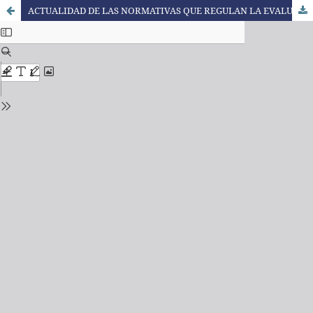
ACTUALIDAD DE LAS NORMATIVAS QUE REGULAN LA EVALUACIÓN Y LAS PRODUCCIONES TEÓRICAS QUE CIRCULAN DE LA ESCUELA SECUNDARIA DE ARGENTINA