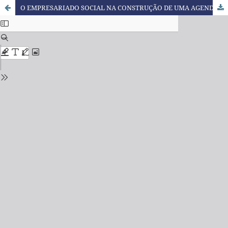
O EMPRESARIADO SOCIAL NA CONSTRUÇÃO DE UMA AGENDA DE AÇÕES DE QUALIDADE PARA A EDUCAÇÃO INFANTIL BRASILEIRA