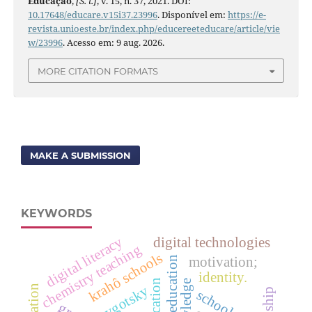
Educação
,
[S. l.]
, v. 15, n. 37, 2021. DOI:
10.17648/educare.v15i37.23996
. Disponível em:
https://e-
revista.unioeste.br/index.php/educereeteducare/article/vie
w/23996
. Acesso em: 9 aug. 2026.
MORE CITATION FORMATS
MAKE A SUBMISSION
KEYWORDS
digital literacy
digital technologies
chemistry teaching
krahô schools
motivation;
inclusive education
identity.
vygotsky
school