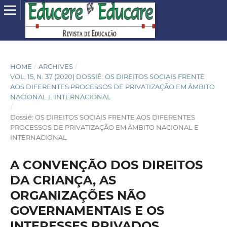
HOME
/
ARCHIVES
/
VOL. 15, N. 37 (2020) DOSSIÊ: OS DIREITOS SOCIAIS FRENTE
AOS DIFERENTES PROCESSOS DE PRIVATIZAÇÃO EM ÂMBITO
NACIONAL E INTERNACIONAL
/
Dossiê: OS DIREITOS SOCIAIS FRENTE AOS DIFERENTES
PROCESSOS DE PRIVATIZAÇÃO EM ÂMBITO NACIONAL E
INTERNACIONAL
A CONVENÇÃO DOS DIREITOS
DA CRIANÇA, AS
ORGANIZAÇÕES NÃO
GOVERNAMENTAIS E OS
INTERESSES PRIVADOS