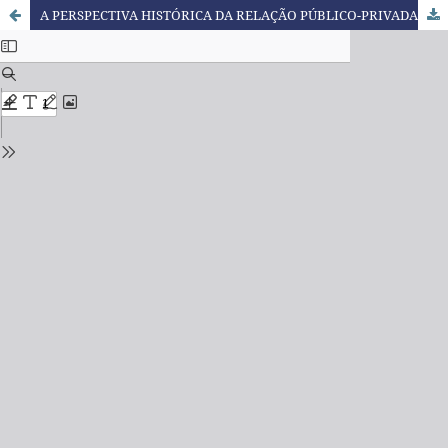
A PERSPECTIVA HISTÓRICA DA RELAÇÃO PÚBLICO-PRIVADA NA EDUCAÇÃO BRASILEIRA E O PAPEL DO TERCEIRO SETOR