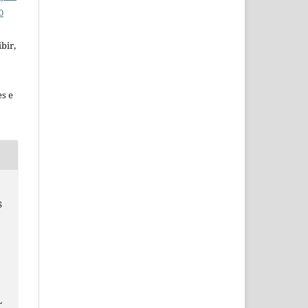
0
bir,
es e
S
O
L