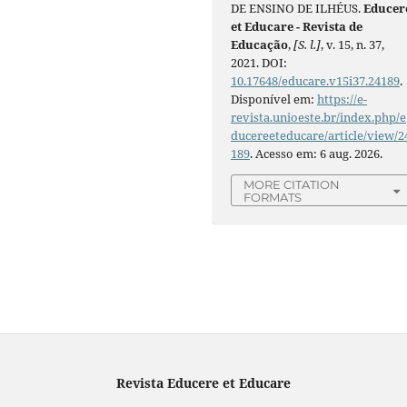
DE ENSINO DE ILHÉUS.
Educer
et Educare - Revista de
Educação
,
[S. l.]
, v. 15, n. 37,
2021. DOI:
10.17648/educare.v15i37.24189
.
Disponível em:
https://e-
revista.unioeste.br/index.php/e
ducereeteducare/article/view/2
189
. Acesso em: 6 aug. 2026.
MORE CITATION
FORMATS
Revista Educere et Educare