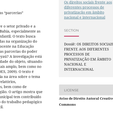
Os direitos sociais frente aos
diferentes processos de
privatização em âmbito
s “parcerias”
nacional e internacional
e o setor privado e a
SECTION
 Bahia, especialmente as
fantil. O texto busca
das na organização do
Dossiê: OS DIREITOS SOCIAI
docente na Educação
FRENTE AOS DIFERENTES
das parcerias do poder
PROCESSOS DE
pyaú? A investigação está
PRIVATIZAÇÃO EM ÂMBITO
dade do objeto, situando-
NACIONAL E
 mais amplo, bem como no
INTERNACIONAL
S, 2009). O texto é
cia na área sobre o tema
elatórios,
os, bem como de
LICENSE
gião. O artigo mostra que
unicipal tem contribuído
Aviso de Direito Autoral Creativ
 do trabalho pedagógico
Commons
il.