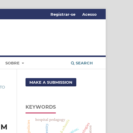
Registrar-se
Acesso
SOBRE
SEARCH
MAKE A SUBMISSION
ITO
KEYWORDS
hospital pedagogy
krahô schools
public policies
UM
identity.
motivation;