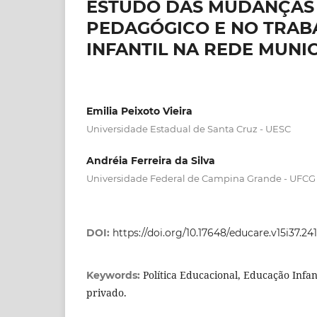
ESTUDO DAS MUDANÇAS
PEDAGÓGICO E NO TRA
INFANTIL NA REDE MUNIC
Emilia Peixoto Vieira
Universidade Estadual de Santa Cruz - UESC
Andréia Ferreira da Silva
Universidade Federal de Campina Grande - UFCG
DOI:
https://doi.org/10.17648/educare.v15i37.24
Política Educacional, Educação Infant
Keywords:
privado.