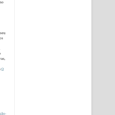
omo
 seu
os
u
e
vas,
a
O
ção-