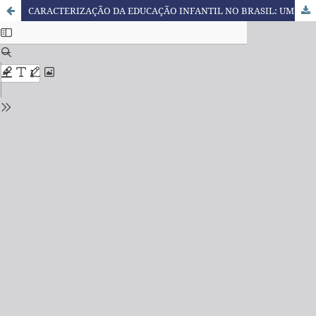
CARACTERIZAÇÃO DA EDUCAÇÃO INFANTIL NO BRASIL: UM ESTUDO A PARTIR DOS DADOS DO CENSO DA EDUCAÇÃO BÁSICA