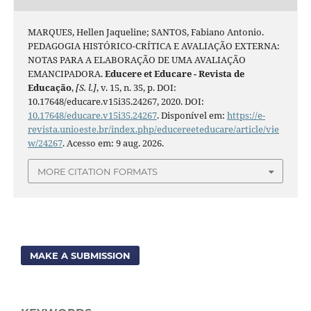
MARQUES, Hellen Jaqueline; SANTOS, Fabiano Antonio.
PEDAGOGIA HISTÓRICO-CRÍTICA E AVALIAÇÃO EXTERNA:
NOTAS PARA A ELABORAÇÃO DE UMA AVALIAÇÃO
EMANCIPADORA.
Educere et Educare - Revista de
Educação
,
[S. l.]
, v. 15, n. 35, p. DOI:
10.17648/educare.v15i35.24267, 2020. DOI:
10.17648/educare.v15i35.24267
. Disponível em:
https://e-
revista.unioeste.br/index.php/educereeteducare/article/vie
w/24267
. Acesso em: 9 aug. 2026.
MORE CITATION FORMATS
MAKE A SUBMISSION