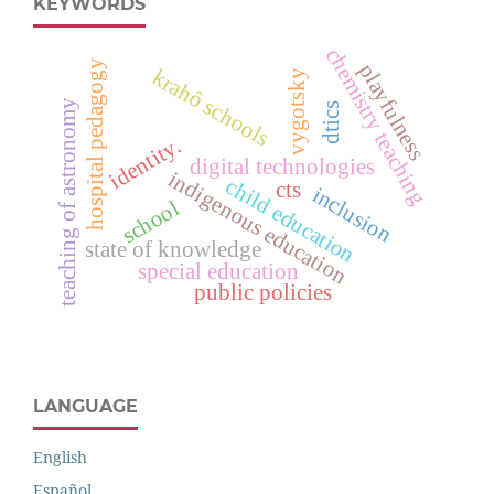
KEYWORDS
chemistry teaching
hospital pedagogy
playfulness
krahô schools
vygotsky
teaching of astronomy
dtics
identity.
digital technologies
indigenous education
child education
cts
inclusion
school
state of knowledge
special education
public policies
LANGUAGE
English
Español