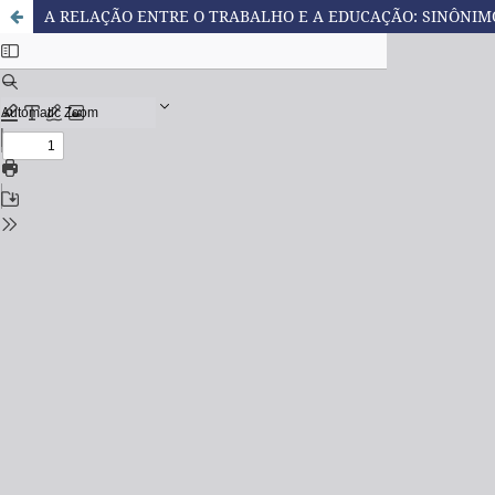
A RELAÇÃO ENTRE O TRABALHO E A EDUCAÇÃO: SINÔNIM