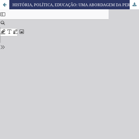
HISTÓRIA, POLÍTICA, EDUCAÇÃO: UMA ABORDAGEM DA PERSPECTIVA DO MATERIALISMO HISTÓRICO