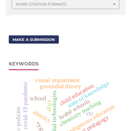
MORE CITATION FORMATS
MAKE A SUBMISSION
KEYWORDS
visual impairment
state of knowledge
covid-19 pandemic
child education
grounded theory
digital technologies
school
krahô schools
chemistry teaching
dtics
indigenous education
public policies
identity.
cts
hospital pedagogy