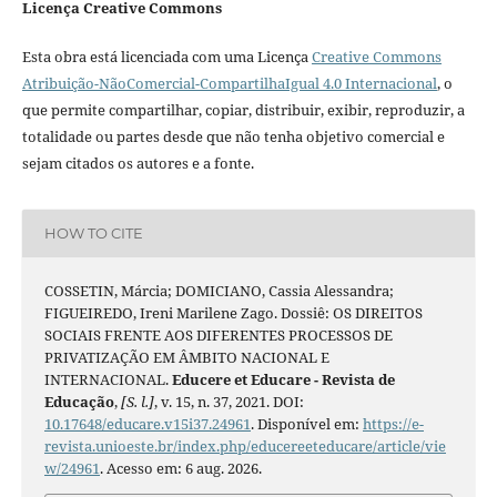
Licença Creative Commons
Esta obra está licenciada com uma Licença
Creative Commons
Atribuição-NãoComercial-CompartilhaIgual 4.0 Internacional
, o
que permite compartilhar, copiar, distribuir, exibir, reproduzir, a
totalidade ou partes desde que não tenha objetivo comercial e
sejam citados os autores e a fonte.
HOW TO CITE
COSSETIN, Márcia; DOMICIANO, Cassia Alessandra;
FIGUEIREDO, Ireni Marilene Zago. Dossiê: OS DIREITOS
SOCIAIS FRENTE AOS DIFERENTES PROCESSOS DE
PRIVATIZAÇÃO EM ÂMBITO NACIONAL E
INTERNACIONAL.
Educere et Educare - Revista de
Educação
,
[S. l.]
, v. 15, n. 37, 2021. DOI:
10.17648/educare.v15i37.24961
. Disponível em:
https://e-
revista.unioeste.br/index.php/educereeteducare/article/vie
w/24961
. Acesso em: 6 aug. 2026.