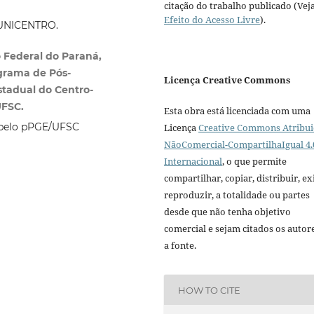
citação do trabalho publicado (Vej
Efeito do Acesso Livre
).
/UNICENTRO.
 Federal do Paraná,
grama de Pós-
Licença Creative Commons
tadual do Centro-
UFSC.
Esta obra está licenciada com uma
 pelo pPGE/UFSC
Licença
Creative Commons Atribui
NãoComercial-CompartilhaIgual 4.
Internacional
, o que permite
compartilhar, copiar, distribuir, exi
reproduzir, a totalidade ou partes
desde que não tenha objetivo
comercial e sejam citados os autor
a fonte.
HOW TO CITE