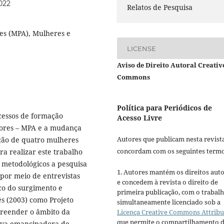
5022
Relatos de Pesquisa
es (MPA), Mulheres e
LICENSE
Aviso de Direito Autoral Creativ
Commons
Política para Periódicos de
ocessos de formação
Acesso Livre
tores – MPA e a mudança
Autores que publicam nesta revist
ção de quatro mulheres
concordam com os seguintes termo
a realizar este trabalho
 metodológicos a pesquisa
1. Autores mantém os direitos auto
 por meio de entrevistas
e concedem à revista o direito de
ico do surgimento e
primeira publicação, com o trabal
s (2003) como Projeto
simultaneamente licenciado sob a
preender o âmbito da
Licença Creative Commons Attribu
que permite o compartilhamento 
tiva emancipadora de