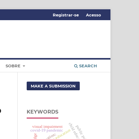
Registrar-se
Acesso
SOBRE
SEARCH
MAKE A SUBMISSION
O
KEYWORDS
child education
public policies
visual impairment
indigenous education
covid-19 pandemic
motivation;