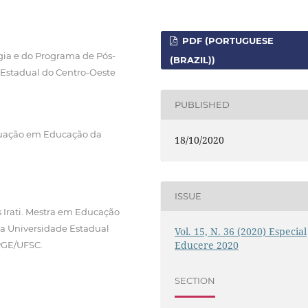
PDF (PORTUGUESE
ia e do Programa de Pós-
(BRAZIL))
Estadual do Centro-Oeste
PUBLISHED
uação em Educação da
18/10/2020
ISSUE
 Irati. Mestra em Educação
 Universidade Estadual
Vol. 15, N. 36 (2020) Especial
Educere 2020
PGE/UFSC.
SECTION