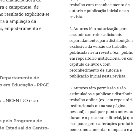
trabalho com reconhecimento da
ora e camponesa, de
autoria e publicação inicial nesta
o resultado explicitou-se
revista.
ara a ampliação da
ades, empoderamento e
2. Autores têm autorização para
assumir contratos adicionais
separadamente, para distribuição 
exclusiva da versão do trabalho
publicada nesta revista (ex.: publi
em repositório institucional ou c
capítulo de livro), com
reconhecimento de autoria e
publicação inicial nesta revista.
o Departamento de
o em Educação - PPGE
3. Autores têm permissão e são
estimulados a publicar e distribuir
trabalho online (ex.: em repositóri
da UNICENTRO e do
institucionais ou na sua página
pessoal) a qualquer ponto antes o
durante o processo editorial, já qu
ão pelo Programa de
isso pode gerar alterações produti
e Estadual do Centro-
bem como aumentar o impacto e a