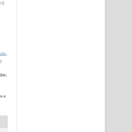
a
O
ção-
0
bir,
es e