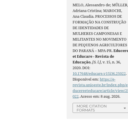
MELO, Alessandro de; MÜLLER
Adriana Cristina; MAROCHI,
Ana Claudia. PROCESSOS DE
FORMAÇÃO NA CONSTRUÇÃO
DE IDENTIDADES DE
MULHERES CAMPONESAS E
MILITANTES NO MOVIMENTO
DE PEQUENOS AGRICULTORES
DO PARANÁ – MPA-PR.
Educer
et Educare - Revista de
Educação
,
[S. l.]
, v. 15, n. 36,
2020. DOI:
10.17648/educare.v15i36.25022
.
Disponível em:
https://e-
revista.unioeste.br/index.php/e
ducereeteducare/article/view/2
022
. Acesso em: 8 aug. 2026.
MORE CITATION
FORMATS