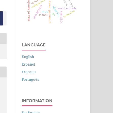
state of knowledge
grounded theory
playfulness
identity.
krahô schools
inclusion
dtics
vygotsky
cts
school
LANGUAGE
English
Español
Français
Português
INFORMATION
For Readers