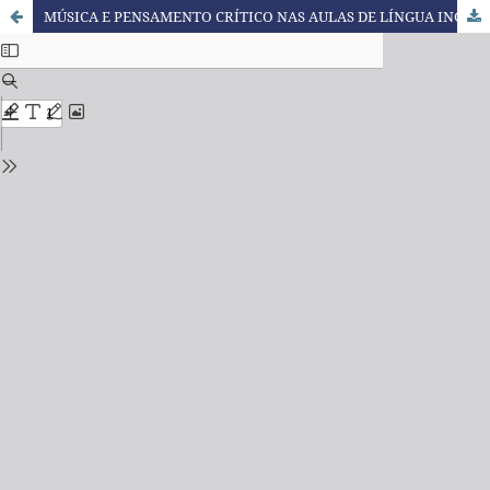
MÚSICA E PENSAMENTO CRÍTICO NAS AULAS DE LÍNGUA INGLESA NA EDUCAÇÃO PROFISSIONAL E TECNOLÓGICA