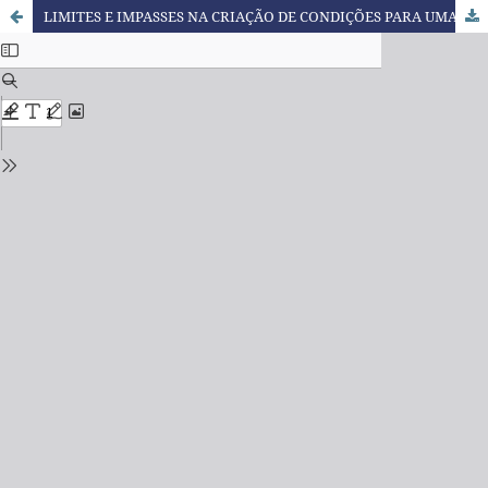
LIMITES E IMPASSES NA CRIAÇÃO DE CONDIÇÕES PARA UMA EDUCAÇÃO INCLUSIVA. “ATÉ DEMAIS ESTA ESCOLA ACOLHE!”