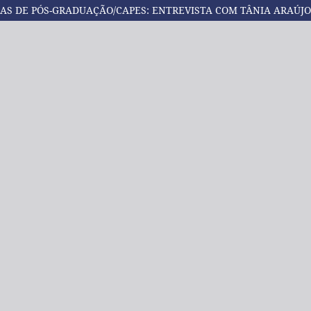
AS DE PÓS-GRADUAÇÃO/CAPES: ENTREVISTA COM TÂNIA ARAÚJO-