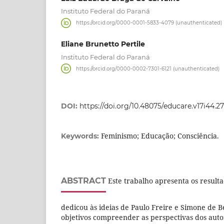
Instituto Federal do Paraná
https://orcid.org/0000-0001-5833-4079 (unauthenticated)
Eliane Brunetto Pertile
Instituto Federal do Paraná
https://orcid.org/0000-0002-7301-6121 (unauthenticated)
DOI:
https://doi.org/10.48075/educare.v17i44.2
Feminismo; Educação; Consciência.
Keywords:
ABSTRACT
Este trabalho apresenta os result
dedicou às ideias de Paulo Freire e Simone de 
objetivos compreender as perspectivas dos auto