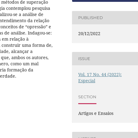
r métodos de superação
gia contemplou pesquisa
alizou-se a análise de
PUBLISHED
entendimento da relação
 conceitos de “opressão” e
s de análise. Indagou-se:
20/12/2022
m em relação à
 construir uma forma de,
dade, alcançar a
 que, ambos os autores,
ISSUE
ênero, como um mal
ária formação da
Vol. 17 No. 44 (2022):
berdade.
Especial
SECTION
Artigos e Ensaios