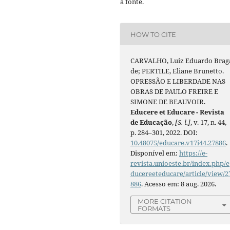
a fonte.
HOW TO CITE
CARVALHO, Luiz Eduardo Brag
de; PERTILE, Eliane Brunetto.
OPRESSÃO E LIBERDADE NAS
OBRAS DE PAULO FREIRE E
SIMONE DE BEAUVOIR.
Educere et Educare - Revista
de Educação
,
[S. l.]
, v. 17, n. 44,
p. 284–301, 2022. DOI:
10.48075/educare.v17i44.27886
.
Disponível em:
https://e-
revista.unioeste.br/index.php/e
ducereeteducare/article/view/2
886
. Acesso em: 8 aug. 2026.
MORE CITATION
FORMATS