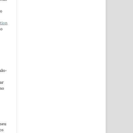
ho
tion
do
não-
car
omo
 seu
os