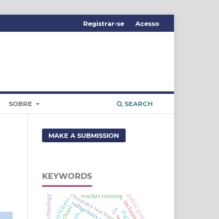
Registrar-se
Acesso
SOBRE
SEARCH
MAKE A SUBMISSION
KEYWORDS
chemistry teaching
public policies
teacher training
playfulness
inclusion
indigenous education
school
cts