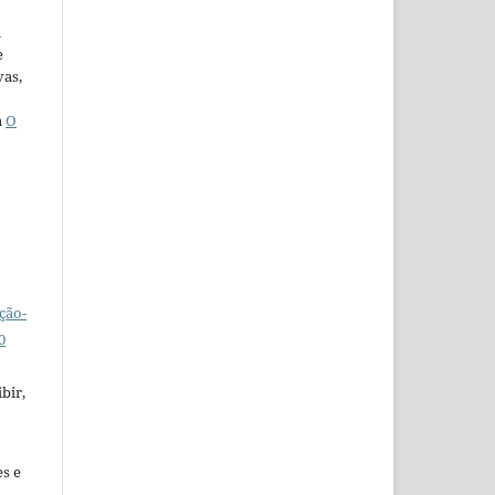
u
e
vas,
a
O
ção-
0
bir,
es e