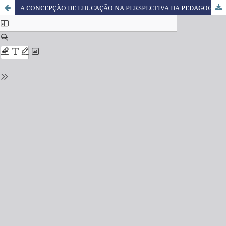
A CONCEPÇÃO DE EDUCAÇÃO NA PERSPECTIVA DA PEDAGOGIA HISTÓRICO-CRÍTICA: UMA REVISÃO TEÓRICA