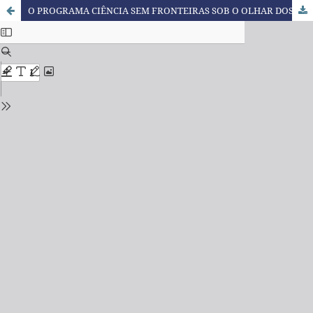
O PROGRAMA CIÊNCIA SEM FRONTEIRAS SOB O OLHAR DOS ESTUDANTES DO IFPB