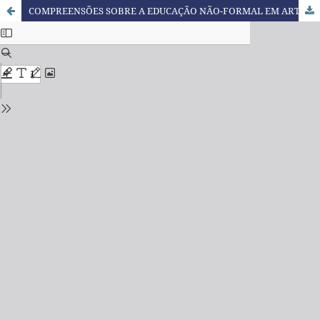
COMPREENSÕES SOBRE A EDUCAÇÃO NÃO-FORMAL EM ARTIGOS DE UM EVENTO DA ÁREA DA EDUCAÇÃO