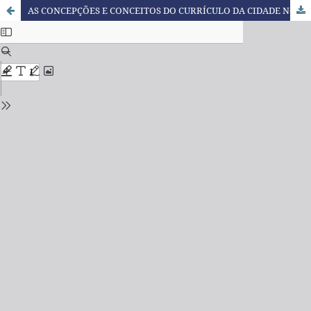
AS CONCEPÇÕES E CONCEITOS DO CURRÍCULO DA CIDADE NO CONTEXTO DA DISPUTA POR HEGEMONIA DA ESCOLA PÚBLICA