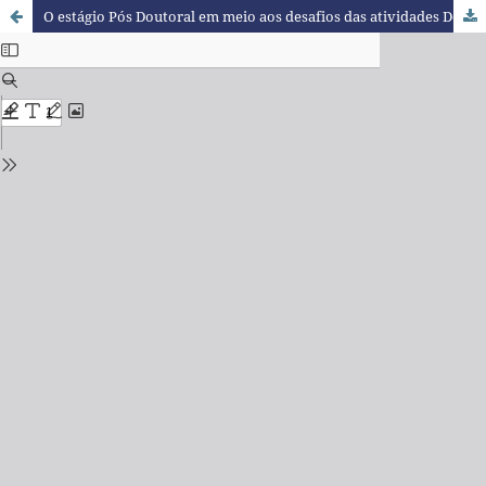
O estágio Pós Doutoral em meio aos desafios das atividades Docentes e o processo de construção da autonomia investigativa