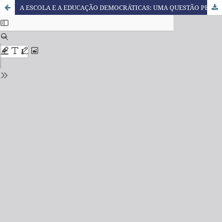
A ESCOLA E A EDUCAÇÃO DEMOCRÁTICAS: UMA QUESTÃO PENDENTE NO CONTEXTO MOÇAMBICANO E UM DESAFIO ATUAL