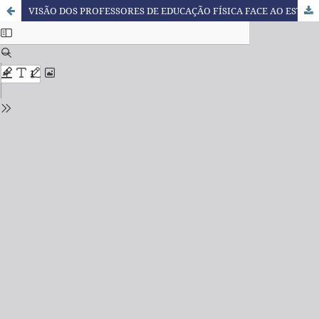
VISÃO DOS PROFESSORES DE EDUCAÇÃO FÍSICA FACE AO ESTÁGIO ACTUAL DA EDUCAÇÃO INCLUSIVA NAS ESCOLAS SECUNDÁRIAS PÚBLICAS EM MAPUTO (MOÇAMBIQUE)