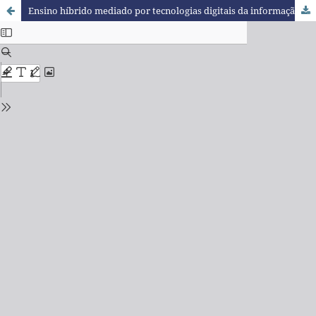
Ensino híbrido mediado por tecnologias digitais da informação e da comunicação: opiniões dos alunos de um curso de bacharelado em sistemas de informação