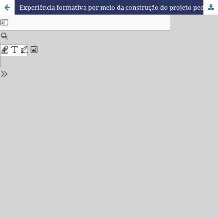
Experiência formativa por meio da construção do projeto pedagógico: “grupo de estudos avançados” (GEA)