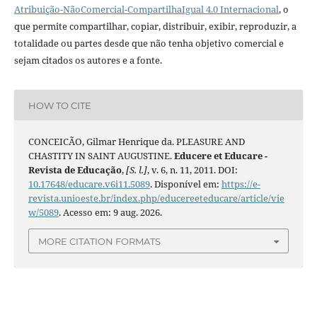
Atribuição-NãoComercial-CompartilhaIgual 4.0 Internacional
, o
que permite compartilhar, copiar, distribuir, exibir, reproduzir, a
totalidade ou partes desde que não tenha objetivo comercial e
sejam citados os autores e a fonte.
HOW TO CITE
CONCEICÃO, Gilmar Henrique da. PLEASURE AND
CHASTITY IN SAINT AUGUSTINE.
Educere et Educare -
Revista de Educação
,
[S. l.]
, v. 6, n. 11, 2011. DOI:
10.17648/educare.v6i11.5089
. Disponível em:
https://e-
revista.unioeste.br/index.php/educereeteducare/article/vie
w/5089
. Acesso em: 9 aug. 2026.
MORE CITATION FORMATS