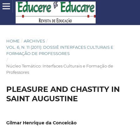
HOME
/
ARCHIVES
/
VOL. 6, N. 11 (2011): DOSSIÊ INTERFACES CULTURAIS E
FORMAÇÃO DE PROFESSORES
/
Núcleo Temático: Interfaces Culturais e Formação de
Professores
PLEASURE AND CHASTITY IN
SAINT AUGUSTINE
Gilmar Henrique da Conceicão