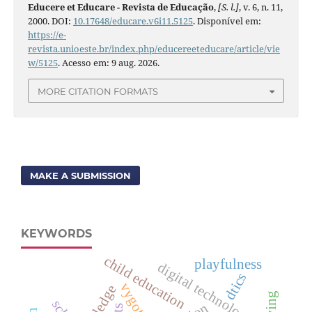
Educere et Educare - Revista de Educação
,
[S. l.]
, v. 6, n. 11,
2000. DOI:
10.17648/educare.v6i11.5125
. Disponível em:
https://e-
revista.unioeste.br/index.php/educereeteducare/article/vie
w/5125
. Acesso em: 9 aug. 2026.
MORE CITATION FORMATS
MAKE A SUBMISSION
KEYWORDS
child education
playfulness
digital technologies
dtics
vygotsky
cts