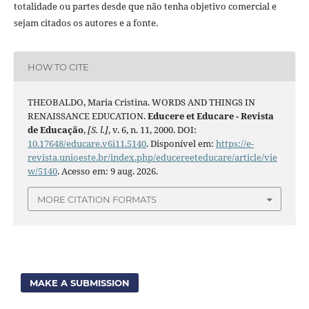
totalidade ou partes desde que não tenha objetivo comercial e
sejam citados os autores e a fonte.
HOW TO CITE
THEOBALDO, Maria Cristina. WORDS AND THINGS IN
RENAISSANCE EDUCATION.
Educere et Educare - Revista
de Educação
,
[S. l.]
, v. 6, n. 11, 2000. DOI:
10.17648/educare.v6i11.5140
. Disponível em:
https://e-
revista.unioeste.br/index.php/educereeteducare/article/vie
w/5140
. Acesso em: 9 aug. 2026.
MORE CITATION FORMATS
MAKE A SUBMISSION