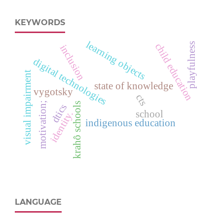
KEYWORDS
learning objects
playfulness
child education
inclusion
digital technologies
visual impairment
state of knowledge
vygotsky
cts
motivation;
krahô schools
dtics
school
identity.
indigenous education
LANGUAGE