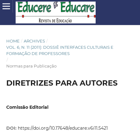
HOME
/
ARCHIVES
/
VOL. 6, N. 11 (2011): DOSSIÊ INTERFACES CULTURAIS E
FORMAÇÃO DE PROFESSORES
/
Normas para Publicação
DIRETRIZES PARA AUTORES
Comissão Editorial
DOI:
https://doi.org/10.17648/educare.v6i11.5421