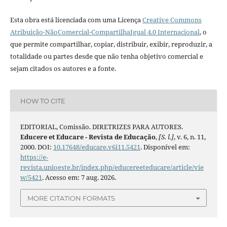
Esta obra está licenciada com uma Licença
Creative Commons
Atribuição-NãoComercial-CompartilhaIgual 4.0 Internacional
, o
que permite compartilhar, copiar, distribuir, exibir, reproduzir, a
totalidade ou partes desde que não tenha objetivo comercial e
sejam citados os autores e a fonte.
HOW TO CITE
EDITORIAL, Comissão. DIRETRIZES PARA AUTORES.
Educere et Educare - Revista de Educação
,
[S. l.]
, v. 6, n. 11,
2000. DOI:
10.17648/educare.v6i11.5421
. Disponível em:
https://e-
revista.unioeste.br/index.php/educereeteducare/article/vie
w/5421
. Acesso em: 7 aug. 2026.
MORE CITATION FORMATS