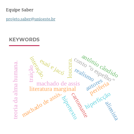
Equipe Saber
projeto.saber@unioeste.br
KEYWORDS
antônio cândido
interação.
conto “o espelho”
esaú e jacó
loucura.
teoria da alma humana.
traição
realismo
autores
periferia
machado de assis
literatura marginal
machado de assis.
hiperficção
cartomante
hipertexto
alienista