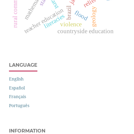
rural communities
karst
relief
brazil
geology
teacher education
flood
literacies
violence
countryside education
LANGUAGE
English
Español
Français
Português
INFORMATION