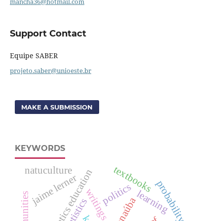
mancha36@hotmail.com
Support Contact
Equipe SABER
projeto.saber@unioeste.br
MAKE A SUBMISSION
KEYWORDS
textbooks
natuculture
mathematics education
jaime lerner
probability
politics
writings
learning
janaúba
statistics