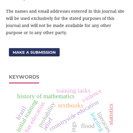
The names and email addresses entered in this journal site
will be used exclusively for the stated purposes of this
journal and will not be made available for any other
purpose or to any other party.
MAKE A SUBMISSION
KEYWORDS
training tasks
violence
history of mathematics
initial training
countryside education
teacher education
probability
textbooks
statistics
brazil
literacies
learning
relief
writings
flood