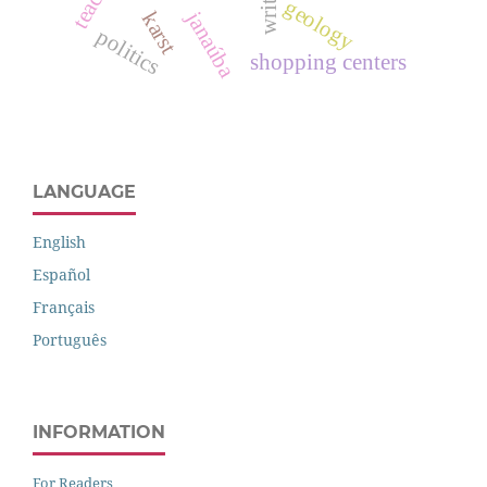
geology
janaúba
karst
politics
shopping centers
LANGUAGE
English
Español
Français
Português
INFORMATION
For Readers