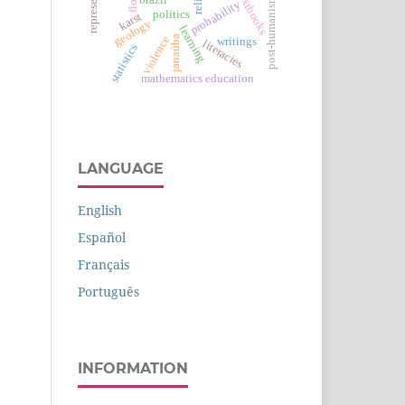
textbooks
relief
post-humanism
probability
politics
karst
geology
learning
violence
janaúba
writings
literacies
statistics
mathematics education
LANGUAGE
English
Español
Français
Português
INFORMATION