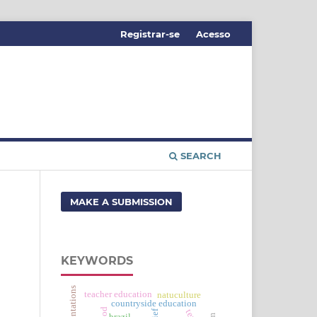
Registrar-se
Acesso
SEARCH
MAKE A SUBMISSION
KEYWORDS
representations
teacher education
natuculture
countryside education
flood
brazil