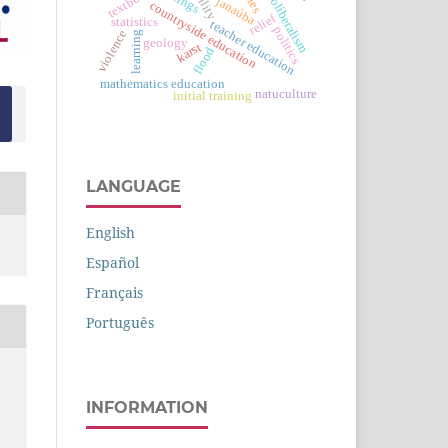
textbooks
neoliberalism
janaúba
countryside education
relief
statistics
teacher education
politics
violence
learning
geology
karst
flood
mathematics education
natuculture
initial training
LANGUAGE
English
Español
Français
Português
INFORMATION