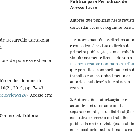
Política para Periódicos de
Acesso Livre
Autores que publicam nesta revist
concordam com os seguintes termo
de Desarrollo Cartagena
1. Autores mantém os direitos auto
e concedem à revista o direito de
2.
primeira publicação, com o trabal
simultaneamente licenciado sob a
libre de pobreza extrema
Licença Creative Commons Attribu
que permite o compartilhamento 
trabalho com reconhecimento da
ón en los tiempos del
autoria e publicação inicial nesta
0(2), 2019, pp. 7– 43.
revista.
ticle/view/126
> Acesso em:
2. Autores têm autorização para
assumir contratos adicionais
separadamente, para distribuição 
omercial. Editorial
exclusiva da versão do trabalho
publicada nesta revista (ex.: publi
em repositório institucional ou c