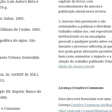
ão: Luís Antero Reto e
capítulo de livro), com
reconhecimento de autoria e
79 p.
publicação inicial nesta revista.
: Zahar, 2001.
3. Autores têm permissão e são
estimulados a publicar e distribuir
Éditions de l’Aube, 2005.
trabalho online (ex.: em repositóri
institucionais ou na sua página
olítica do signo. São
pessoal) a qualquer ponto antes o
durante o processo editorial, já qu
isso pode gerar alterações produti
bem como aumentar o impacto e a
iento Urbano Sostenible.
citação do trabalho publicado (Vej
Efeito do Acesso Livre
).
on. In: GANDY M. (Ed.).
-13.
Licença Creative Commons
iglo XX. Bogotá: Banco de
2000.
Esta obra está licenciada com uma
Licença
Creative Commons Atribui
e e Consumo:
NãoComercial-CompartilhaIgual 4.