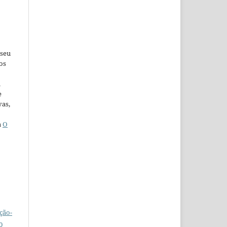
 seu
os
u
e
vas,
a
O
ção-
0