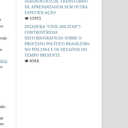
DIAGNÓSTICO DE TRANSTORNO
DE APRENDIZAGEM SEM OUTRA
ESPECIFICAÇÃO
11955
a
s:
DITADURA “CIVIL-MILITAR”?:
CONTROVÉRSIAS
HISTORIOGRÁFICAS SOBRE O
rais
PROCESSO POLÍTICO BRASILEIRO
NO PÓS-1964 E OS DESAFIOS DO
ho
TEMPO PRESENTE
8564
tion
do
não-
car
omo