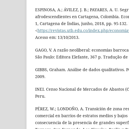
ESPINOSA, A.; ÁVILEZ, J. B.; PAYARES, A. U. Seg
afrodescendientes en Cartagena, Colombia. Econ
1, Cartagena de Índias, junho, 2018, pp. 95-132.
<
https://revistas.utb.edu.co/index.php/economia
Acesso em: 13/10/2013.
GAGO, V. A razão neoliberal: economias barroca
São Paulo: Editora Elefante, 367 p. Tradução de 
GIBBS, Graham. Análise de dados qualitativos. 
2009.
INEI. Censo Nacional de Mercados de Abastos (
Peru.
PÉREZ, W.; LONDOÑO, A. Transición de zona res
comercial en barrios de estratos medios y bajo
consecuencia de la presencia de grandes superfi