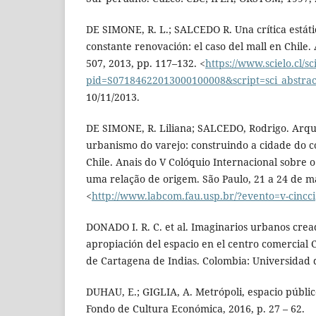
DE SIMONE, R. L.; SALCEDO R. Una crítica estát
constante renovación: el caso del mall en Chile.
507, 2013, pp. 117–132. <
https://www.scielo.cl/s
pid=S07184622013000100008&script=sci_abstrac
10/11/2013.
DE SIMONE, R. Liliana; SALCEDO, Rodrigo. Arqu
urbanismo do varejo: construindo a cidade do 
Chile. Anais do V Colóquio Internacional sobre o
uma relação de origem. São Paulo, 21 a 24 de m
<
http://www.labcom.fau.usp.br/?evento=v-cincci
DONADO I. R. C. et al. Imaginarios urbanos cread
apropiación del espacio en el centro comercial 
de Cartagena de Indias. Colombia: Universidad 
DUHAU, E.; GIGLIA, A. Metrópoli, espacio públi
Fondo de Cultura Económica, 2016, p. 27 – 62.