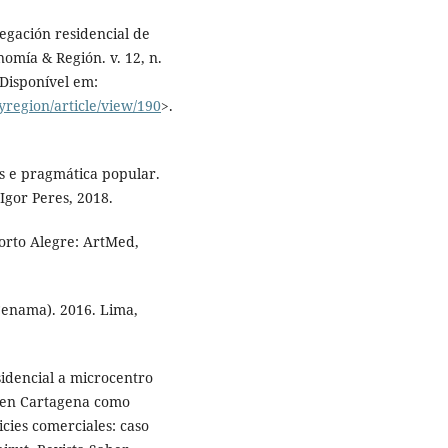
regación residencial de
omía & Región. v. 12, n.
 Disponível em:
yregion/article/view/190
>.
s e pragmática popular.
Igor Peres, 2018.
Porto Alegre: ArtMed,
Cenama). 2016. Lima,
idencial a microcentro
s en Cartagena como
cies comerciales: caso