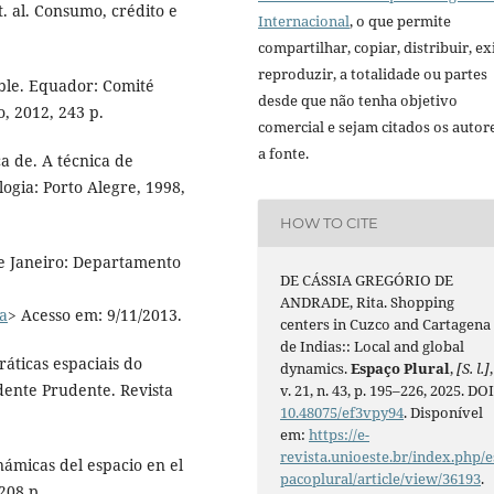
. al. Consumo, crédito e
Internacional
, o que permite
compartilhar, copiar, distribuir, exi
reproduzir, a totalidade ou partes
ible. Equador: Comité
desde que não tenha objetivo
o, 2012, 243 p.
comercial e sejam citados os autor
a fonte.
a de. A técnica de
logia: Porto Alegre, 1998,
HOW TO CITE
de Janeiro: Departamento
DE CÁSSIA GREGÓRIO DE
ANDRADE, Rita. Shopping
ea
> Acesso em: 9/11/2013.
centers in Cuzco and Cartagena
de Indias:: Local and global
áticas espaciais do
dynamics.
Espaço Plural
,
[S. l.]
,
ente Prudente. Revista
v. 21, n. 43, p. 195–226, 2025. DOI
10.48075/ef3vpy94
. Disponível
em:
https://e-
revista.unioeste.br/index.php/e
inámicas del espacio en el
pacoplural/article/view/36193
.
208 p.