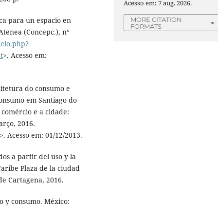
Acesso em: 7 aug. 2026.
ica para un espacio en
MORE CITATION
FORMATS
 Atenea (Concepc.), n°
cielo.php?
t
>. Acesso em:
itetura do consumo e
consumo em Santiago do
 comércio e a cidade:
arço, 2016.
>. Acesso em: 01/12/2013.
os a partir del uso y la
Caribe Plaza de la ciudad
de Cartagena, 2016.
co y consumo. México: