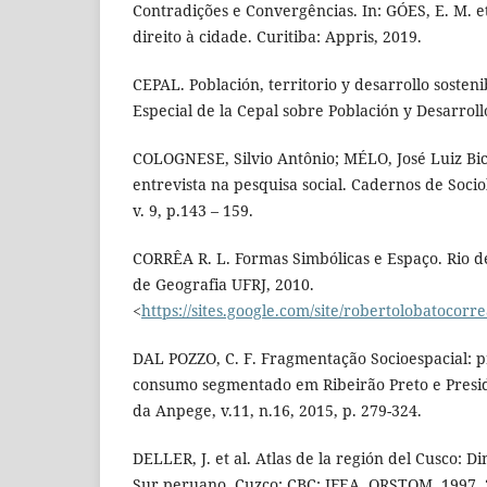
Contradições e Convergências. In: GÓES, E. M. et
direito à cidade. Curitiba: Appris, 2019.
CEPAL. Población, territorio y desarrollo sosten
Especial de la Cepal sobre Población y Desarroll
COLOGNESE, Silvio Antônio; MÉLO, José Luiz Bic
entrevista na pesquisa social. Cadernos de Socio
v. 9, p.143 – 159.
CORRÊA R. L. Formas Simbólicas e Espaço. Rio 
de Geografia UFRJ, 2010.
<
https://sites.google.com/site/robertolobatocorr
DAL POZZO, C. F. Fragmentação Socioespacial: pr
consumo segmentado em Ribeirão Preto e Presid
da Anpege, v.11, n.16, 2015, p. 279-324.
DELLER, J. et al. Atlas de la región del Cusco: D
Sur peruano. Cuzco: CBC; IFEA, ORSTOM, 1997, 