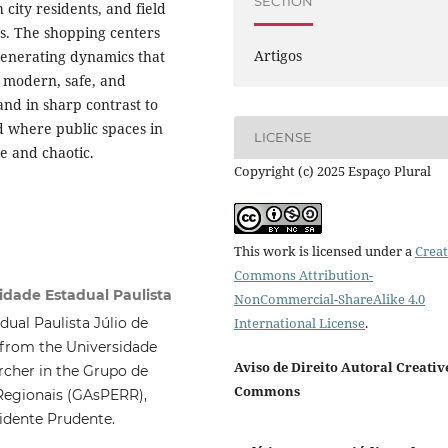
SECTION
city residents, and field
s. The shopping centers
Artigos
generating dynamics that
s modern, safe, and
and in sharp contrast to
nd where public spaces in
LICENSE
e and chaotic.
Copyright (c) 2025 Espaço Plural
This work is licensed under a
Creat
Commons Attribution-
idade Estadual Paulista
NonCommercial-ShareAlike 4.0
International License
.
ual Paulista Júlio de
 from the Universidade
Aviso de Direito Autoral Creativ
rcher in the Grupo de
Commons
Regionais (GAsPERR),
idente Prudente.