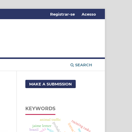
Registrar-se
Acesso
SEARCH
MAKE A SUBMISSION
KEYWORDS
animal traffic
training tasks
probability
literacies
jaime lerner
writings
brazil