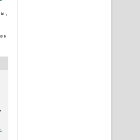
bir,
es e
:
s