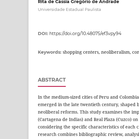
Rita de Cássia Gregório de Andrade
Universidade Estadual Paulista
DOI:
https://doi.org/10.48075/ef3vpy94
shopping centers, neoliberalism, c
Keywords:
ABSTRACT
In the medium-sized cities of Peru and Colombia
emerged in the late twentieth century, shaped 
neoliberal reforms. This study examines the imp
(Cartagena de Indias) and Real Plaza (Cuzco) on
considering the specific characteristics of each c
research combines bibliographic review, analysi