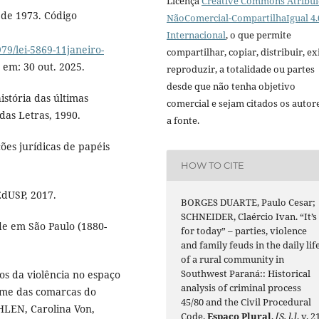
Licença
Creative Commons Atribui
 de 1973. Código
NãoComercial-CompartilhaIgual 4.
Internacional
, o que permite
79/lei-5869-11janeiro-
compartilhar, copiar, distribuir, exi
em: 30 out. 2025.
reproduzir, a totalidade ou partes
desde que não tenha objetivo
stória das últimas
comercial e sejam citados os autor
das Letras, 1990.
a fonte.
es jurídicas de papéis
HOW TO CITE
EdUSP, 2017.
BORGES DUARTE, Paulo Cesar;
SCHNEIDER, Claércio Ivan. “It’s
de em São Paulo (1880-
for today” – parties, violence
and family feuds in the daily lif
of a rural community in
Southwest Paraná:: Historical
cos da violência no espaço
analysis of criminal process
rime das comarcas do
45/80 and the Civil Procedural
HLEN, Carolina Von,
Code.
Espaço Plural
,
[S. l.]
, v. 2