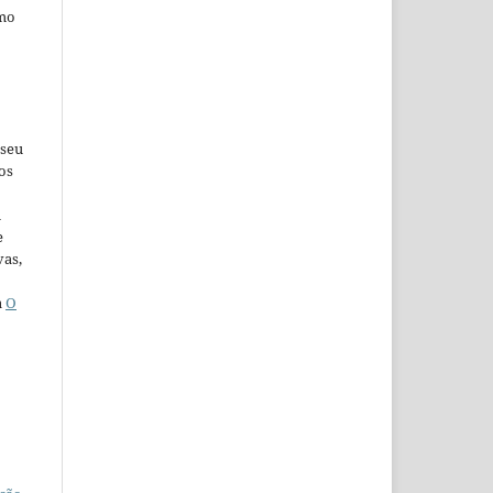
omo
 seu
os
u
e
vas,
a
O