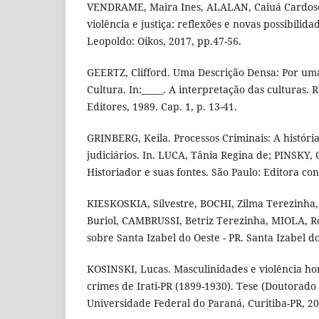
VENDRAME, Maira Ines, ALALAN, Caiuá Cardoso
violência e justiça: reflexões e novas possibilida
Leopoldo: Oikos, 2017, pp.47-56.
GEERTZ, Clifford. Uma Descrição Densa: Por uma
Cultura. In:_____. A interpretação das culturas. 
Editores, 1989. Cap. 1, p. 13-41.
GRINBERG, Keila. Processos Criminais: A históri
judiciários. In. LUCA, Tânia Regina de; PINSKY, 
Historiador e suas fontes. São Paulo: Editora con
KIESKOSKIA, Silvestre, BOCHI, Zilma Terezinh
Buriol, CAMBRUSSI, Betriz Terezinha, MIOLA, R
sobre Santa Izabel do Oeste - PR. Santa Izabel d
KOSINSKI, Lucas. Masculinidades e violência ho
crimes de Irati-PR (1899-1930). Tese (Doutorado 
Universidade Federal do Paraná, Curitiba-PR, 20