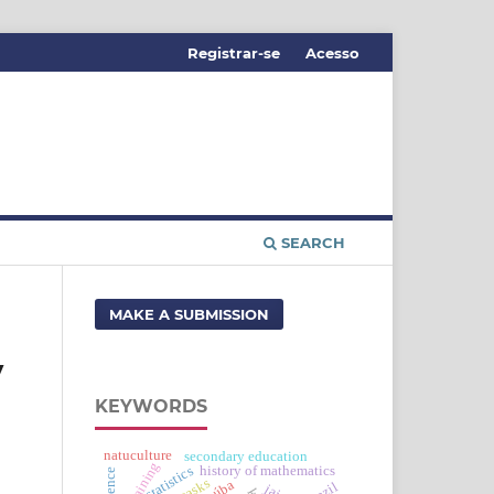
Registrar-se
Acesso
SEARCH
MAKE A SUBMISSION
y
KEYWORDS
natuculture
secondary education
history of mathematics
statistics
violence