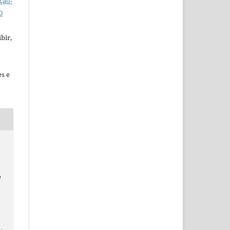
ção-
0
bir,
es e
e
1,