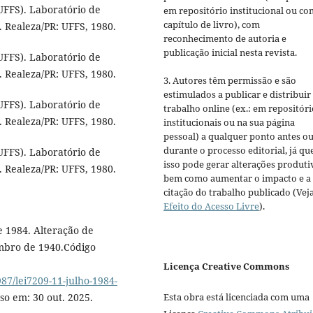
FS). Laboratório de
em repositório institucional ou c
capítulo de livro), com
. Realeza/PR: UFFS, 1980.
reconhecimento de autoria e
publicação inicial nesta revista.
FS). Laboratório de
. Realeza/PR: UFFS, 1980.
3. Autores têm permissão e são
estimulados a publicar e distribuir
FS). Laboratório de
trabalho online (ex.: em repositóri
. Realeza/PR: UFFS, 1980.
institucionais ou na sua página
pessoal) a qualquer ponto antes o
durante o processo editorial, já qu
FS). Laboratório de
isso pode gerar alterações produti
. Realeza/PR: UFFS, 1980.
bem como aumentar o impacto e a
citação do trabalho publicado (Vej
Efeito do Acesso Livre
).
e 1984. Alteração de
embro de 1940.Código
Licença Creative Commons
87/lei7209-11-julho-1984-
Esta obra está licenciada com uma
o em: 30 out. 2025.