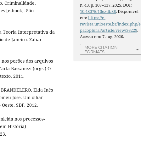
. Criminalidade,
n. 43, p. 107–137, 2025. DOI:
des [e-book]. São
10.48075/10ezdb86
. Disponível
em:
https://e-
revista.unioeste.br/index.php/e
pacoplural/article/view/36229
.
 Teoria Interpretativa da
Acesso em: 7 aug. 2026.
Rio de Janeiro: Zahar
MORE CITATION
FORMATS
a nos porões dos arquivos
Carla Bassanezi (orgs.) O
texto, 2011.
a, BRANDELERO, Elda Inês
omeu José. Um olhar
o Oeste, SDF, 2012.
micida nos processos-
em História) –
23.