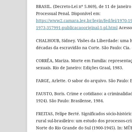
BRASIL. (Decreto-Lei nº 5.869), de 11 de janeiro
Processual Penal. Disponível em:
https://www2.camara.leg.br/legin/fed/lei/1970-19
1973-357991-publicacaooriginal-1-pl.html
Acesso 
CHALHOUB, Sidney. Visões da Liberdade: uma hi
décadas da escravidão na Corte. São Paulo: Cia. 
CORRÊA, Mariza. Morte em Família: representaçõ
sexuais. Rio de Janeiro: Edições Graal, 1983.
FARGE, Arlette. O sabor do arquivo. São Paulo: 
FAUSTO, Boris. Crime e cotidiano: a criminalida
1924). São Paulo: Brasilense, 1984.
FREITAS, Felipe Berté. Significados sócio-históri
rural sul-brasileiro: um estudo dos processos-c
Norte do Rio Grande do Sul (1900-1945). In: MÜ