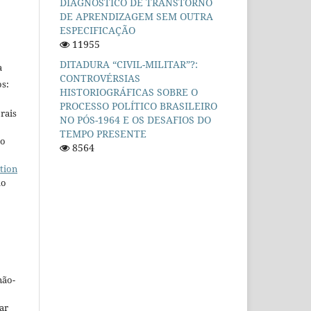
DIAGNÓSTICO DE TRANSTORNO
DE APRENDIZAGEM SEM OUTRA
ESPECIFICAÇÃO
11955
DITADURA “CIVIL-MILITAR”?:
a
CONTROVÉRSIAS
s:
HISTORIOGRÁFICAS SOBRE O
PROCESSO POLÍTICO BRASILEIRO
rais
NO PÓS-1964 E OS DESAFIOS DO
TEMPO PRESENTE
ho
8564
tion
do
não-
car