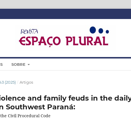
IS
SOBRE
 43 (2025)
/
Artigos
 violence and family feuds in the dail
 in Southwest Paraná:
d the Civil Procedural Code