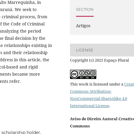
Alto Marrequinha, in
Paraná. We seek to
SECTION
e criminal process, from
f the Code of Criminal
Artigos
analyzing the period
he final decision by the
 relationships existing in
LICENSE
s and their relationship
dress in this article, the
Copyright (c) 2025 Espaço Plural
col-based and rigid
ocuments became more
ents refer.
This work is licensed under a
Creat
Commons Attribution-
NonCommercial-ShareAlike 4.0
International License
.
Aviso de Direito Autoral Creativ
Commons
scholarship holder.