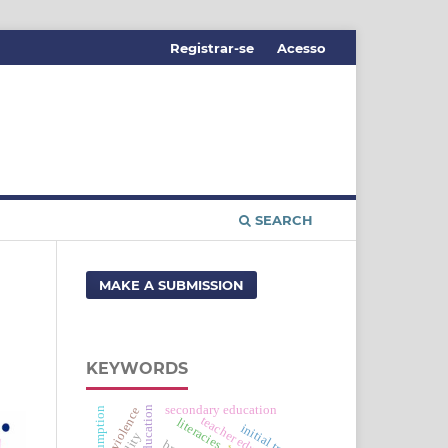
Registrar-se
Acesso
SEARCH
MAKE A SUBMISSION
KEYWORDS
secondary education
consumption
violence
teacher education
literacies
initial training