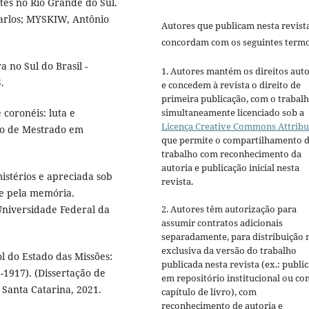
tes no Rio Grande do Sul.
arlos; MYSKIW, Antônio
Autores que publicam nesta revist
concordam com os seguintes termo
a no Sul do Brasil -
1. Autores mantém os direitos auto
.
e concedem à revista o direito de
primeira publicação, com o trabal
 coronéis: luta e
simultaneamente licenciado sob a
Licença Creative Commons Attribu
ção de Mestrado em
que permite o compartilhamento 
trabalho com reconhecimento da
autoria e publicação inicial nesta
stérios e apreciada sob
revista.
s e pela memória.
Universidade Federal da
2. Autores têm autorização para
assumir contratos adicionais
separadamente, para distribuição 
exclusiva da versão do trabalho
 do Estado das Missões:
publicada nesta revista (ex.: publi
1917). (Dissertação de
em repositório institucional ou c
 Santa Catarina, 2021.
capítulo de livro), com
reconhecimento de autoria e