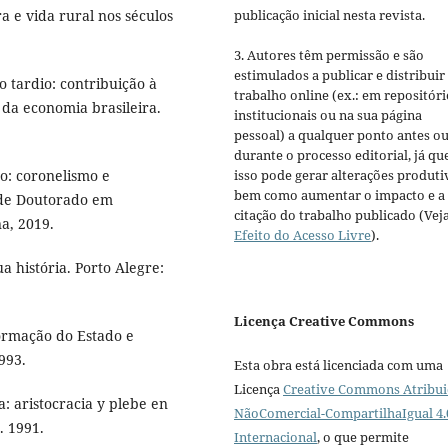
 e vida rural nos séculos
publicação inicial nesta revista.
3. Autores têm permissão e são
estimulados a publicar e distribuir
tardio: contribuição à
trabalho online (ex.: em repositóri
 da economia brasileira.
institucionais ou na sua página
pessoal) a qualquer ponto antes o
durante o processo editorial, já qu
o: coronelismo e
isso pode gerar alterações produti
bem como aumentar o impacto e a
 de Doutorado em
citação do trabalho publicado (Vej
a, 2019.
Efeito do Acesso Livre
).
 história. Porto Alegre:
Licença Creative Commons
Formação do Estado e
993.
Esta obra está licenciada com uma
Licença
Creative Commons Atribui
 aristocracia y plebe en
NãoComercial-CompartilhaIgual 4.
. 1991.
Internacional
, o que permite