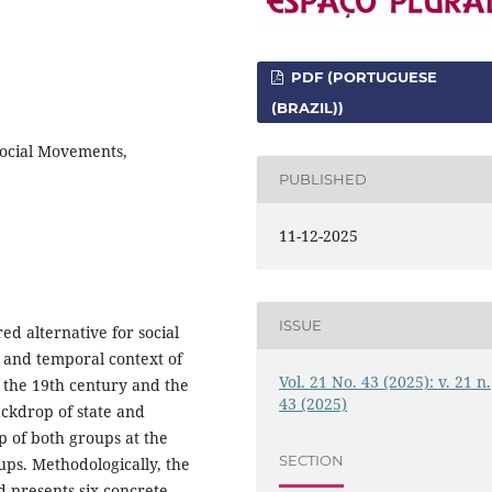
PDF (PORTUGUESE
(BRAZIL))
Social Movements,
PUBLISHED
11-12-2025
ISSUE
red alternative for social
l and temporal context of
Vol. 21 No. 43 (2025): v. 21 n.
 the 19th century and the
43 (2025)
backdrop of state and
p of both groups at the
SECTION
ups. Methodologically, the
d presents six concrete