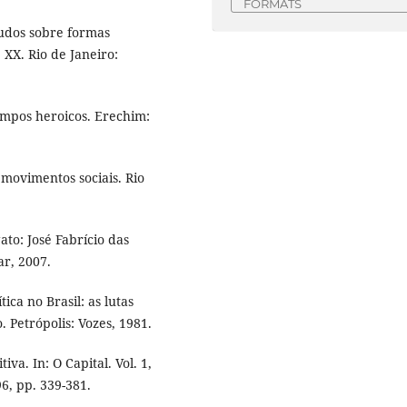
FORMATS
udos sobre formas
 XX. Rio de Janeiro:
empos heroicos. Erechim:
movimentos sociais. Rio
to: José Fabrício das
ar, 2007.
ca no Brasil: as lutas
. Petrópolis: Vozes, 1981.
a. In: O Capital. Vol. 1,
96, pp. 339-381.