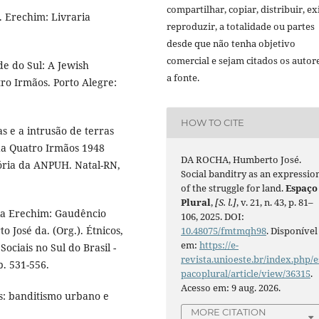
compartilhar, copiar, distribuir, exi
 Erechim: Livraria
reproduzir, a totalidade ou partes
desde que não tenha objetivo
comercial e sejam citados os autor
de do Sul: A Jewish
a fonte.
tro Irmãos. Porto Alegre:
HOW TO CITE
s e a intrusão de terras
da Quatro Irmãos 1948
DA ROCHA, Humberto José.
tória da ANPUH. Natal-RN,
Social banditry as an expressio
of the struggle for land.
Espaço
Plural
,
[S. l.]
, v. 21, n. 43, p. 81–
nia Erechim: Gaudêncio
106, 2025. DOI:
 José da. (Org.). Étnicos,
10.48075/fmtmqh98
. Disponível
em:
https://e-
ociais no Sul do Brasil -
revista.unioeste.br/index.php/e
p. 531-556.
pacoplural/article/view/36315
.
Acesso em: 9 aug. 2026.
s: banditismo urbano e
MORE CITATION