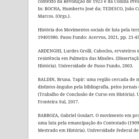
contexto da Revolução de 1923 e da Coluna Pres
In: ROCHA, Humberto José da; TEDESCO, João C
Marcos. (Orgs.).
História dos Movimentos sociais de luta pela terr
19401980. Passo Fundo: Acervus, 2021, pp. 21-45
ARDENGHI, Lurdes Grolli. Caboclos, ervateiros e
resistência em Palmeira das Missões. (Disserta
História). Universidade de Passo Fundo, 2003.
BALDIN, Bruna. Tapir: uma região cercada de mi
distintos ângulos pela bibliografia, pelos jornai
(Trabalho de Conclusão de Curso em História). 
Fronteira Sul, 2017.
BARBOZA, Gabriel Goulart. O movimento em prol
uma luta pela emancipação do Contestado (1909-
Mestrado em História). Universidade Federal de