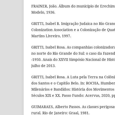
FRAINER, João. Álbum do município de Erechim.
Modelo, 1936.
GRITTI, Isabel R. Imigração Judaica no Rio Gran
Colonization Association e a Colonização de Qua
Martins Livreiro, 1997.
GRITTI, Isabel Rosa. As companhias colonizadora
no norte do Rio Grande do Sul: o caso da Fazen
-1950. Anais do XXVII Simpósio Nacional de His
julho de 2013.
GRITTI, Isabel Rosa. A Luta pela Terra na Colô
dos Santos e o Capitão Belo. In: ROCHA, Humberto
Milenários e Bandidos: História dos Movimentos S
Séculos XIX e XX. Passo Fundo: Acervus, 2020, p
GUIMARAES, Alberto Passos. As classes perigosa
rural. Rio de Janeiro: Graal, 1981.