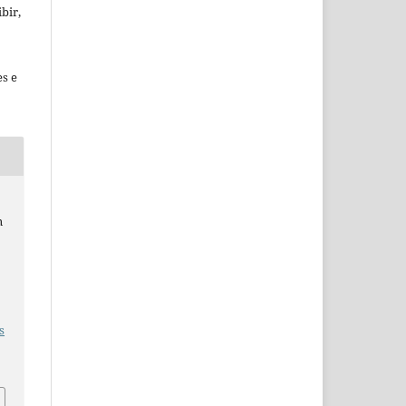
bir,
es e
n
s