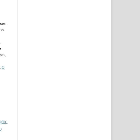
 seu
os
u
e
vas,
a
O
ção-
0