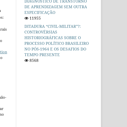
DIAGNÓSTICO DE TRANSTORNO
DE APRENDIZAGEM SEM OUTRA
a
ESPECIFICAÇÃO
s:
11955
DITADURA “CIVIL-MILITAR”?:
rais
CONTROVÉRSIAS
HISTORIOGRÁFICAS SOBRE O
ho
PROCESSO POLÍTICO BRASILEIRO
NO PÓS-1964 E OS DESAFIOS DO
tion
TEMPO PRESENTE
do
8568
não-
car
omo