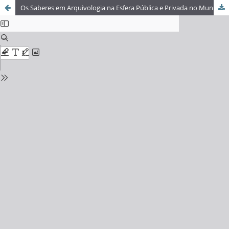
Os Saberes em Arquivologia na Esfera Pública e Privada no Município de Curitiba