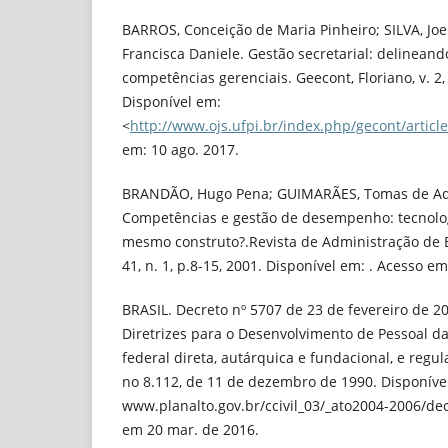
BARROS, Conceição de Maria Pinheiro; SILVA, Jo
Francisca Daniele. Gestão secretarial: delineand
competências gerenciais. Geecont, Floriano, v. 2, 
Disponível em:
<
http://www.ojs.ufpi.br/index.php/gecont/articl
em: 10 ago. 2017.
BRANDÃO, Hugo Pena; GUIMARÃES, Tomas de Aq
Competências e gestão de desempenho: tecnolog
mesmo construto?.Revista de Administração de E
41, n. 1, p.8-15, 2001. Disponível em: . Acesso em
BRASIL. Decreto nº 5707 de 23 de fevereiro de 2006
Diretrizes para o Desenvolvimento de Pessoal d
federal direta, autárquica e fundacional, e regu
no 8.112, de 11 de dezembro de 1990. Disponíve
www.planalto.gov.br/ccivil_03/_ato2004-2006/de
em 20 mar. de 2016.