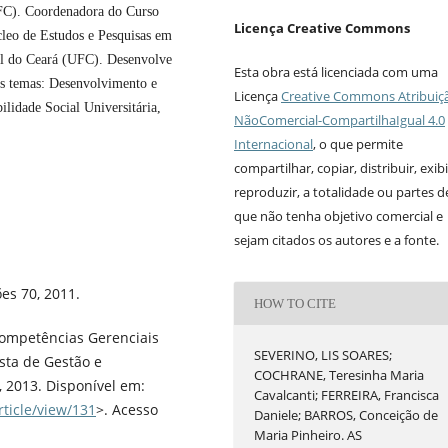
UFC). Coordenadora do Curso
Licença Creative Commons
leo de Estudos e Pesquisas em
l do Ceará (UFC). Desenvolve
Esta obra está licenciada com uma
tes temas: Desenvolvimento e
Licença
Creative Commons Atribuiç
lidade Social Universitária,
NãoComercial-CompartilhaIgual 4.0
Internacional
, o que permite
compartilhar, copiar, distribuir, exibi
reproduzir, a totalidade ou partes 
que não tenha objetivo comercial e
sejam citados os autores e a fonte.
es 70, 2011.
HOW TO CITE
Competências Gerenciais
SEVERINO, LIS SOARES;
ista de Gestão e
COCHRANE, Teresinha Maria
7, 2013. Disponível em:
Cavalcanti; FERREIRA, Francisca
rticle/view/131
>. Acesso
Daniele; BARROS, Conceição de
Maria Pinheiro. AS