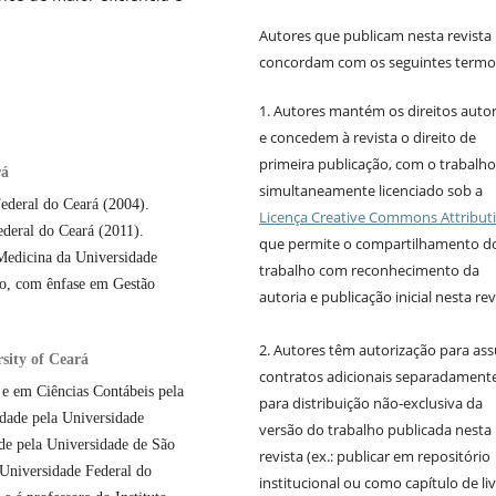
Autores que publicam nesta revista
concordam com os seguintes termo
1. Autores mantém os direitos autor
e concedem à revista o direito de
primeira publicação, com o trabalho
rá
simultaneamente licenciado sob a
ederal do Ceará (2004).
Licença Creative Commons Attribut
ederal do Ceará (2011).
que permite o compartilhamento d
Medicina da Universidade
trabalho com reconhecimento da
do, com ênfase em Gestão
autoria e publicação inicial nesta rev
2. Autores têm autorização para as
sity of Ceará
contratos adicionais separadamente
 e em Ciências Contábeis pela
para distribuição não-exclusiva da
idade pela Universidade
versão do trabalho publicada nesta
de pela Universidade de São
revista (ex.: publicar em repositório
 Universidade Federal do
institucional ou como capítulo de liv