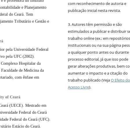
e é professora do Instituto
com reconhecimento de autoria e
ontabilidade e Planejamento
publicação inicial nesta revista.
ederal do Ceará. Tem
ejamento Tributário e Gestão e
3. Autores têm permissão e são
estimulados a publicar e distribuir s
trabalho online (ex.: em repositório
rá
institucionais ou na sua página pess
ior pela Universidade Federal
a qualquer ponto antes ou durante
ivo pela UFC (2002).
processo editorial, já que isso pode
 Complexo Hospitalar da
gerar alterações produtivas, bem 
 Faculdade de Medicina da
aumentar o impacto e a citação do
etariado, com ênfase em
trabalho publicado (Veja
O Efeito do
Acesso Livre
).
ity of Ceará
 Ceará (UECE). Mestrado em
niversidade Federal do Ceará
idade Federal do Ceará (UFC).
sitário Estácio do Ceará.