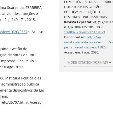
COMPETÊNCIAS DE SECRETÁRIO
QUE ATUAM NA GESTÃO
elma Soares da; FERREIRA,
PÚBLICA: PERCEPÇÕES DE
o atividades, funções e
GESTORES E PROFISSIONAIS.
n. 2, p.140-171, 2015.
Revista Expectativa
,
[S. l.]
, v. 17
n. 1, p. 108–125, 2018. DOI:
e/view/1626/2637
>. Acesso
10.48075/revex.v17i1.18873
.
Disponível em:
https://e-
revista.unioeste.br/index.php/e
pectativa/article/view/18873
.
uino. Gestão de
Acesso em: 9 aug. 2026.
ias distintas de um
mpresas, São Paulo, v.
MORE CITATION FORMATS
: 10 ago. 2017.
.Institui a Política e as
a administração pública
lamenta dispositivos da Lei
l em:
creto/d5707.html. Acesso