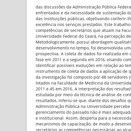
das discussões da Administração Pública Federal
enfrentados e da necessidade de sustentação das
das instituições públicas, objetivando conferir-lh
excelência nos serviços prestados. Este trabalho 
competências de secretários que atuam na Fac
Universidade Federal do Ceará, na percepção de 
Metodologicamente, possui abordagem qualitati
desenvolvimento no tempo, foi desenvolvida um
prospectiva. A coleta de dados foi realizada em 
fase em 2011 e a segunda em 2016, visando com
identificar possíveis evoluções em relação ao t
instrumento de coleta de dados a aplicação de q
da investigação foi composto por 48 servidores (
lotados na Faculdade de Medicina da Universid
2011 e 45 em 2016. A interpretação dos resultados
estudada por meio da técnica de análise de con
resultados, inferiu-se que, diante dos desafios 
Administração Pública na Universidade percebe
gerenciamento do passado não é mais adequada 
e institucional. Assim, desperta para a necessid
mecanismos de capacitação, de modo a desenvol
secretários as competências necessárias ao alca