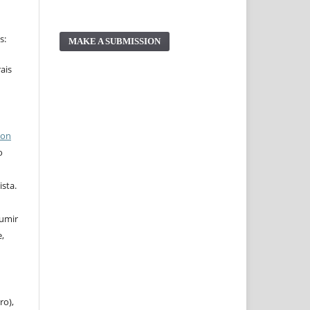
s:
MAKE A SUBMISSION
ais
ion
o
ista.
sumir
,
ro),