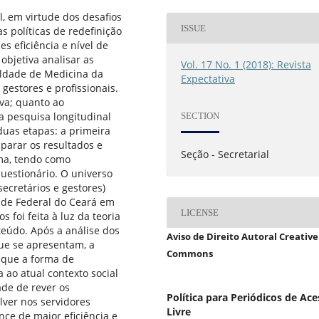
, em virtude dos desafios
ISSUE
 políticas de redefinição
es eficiência e nível de
objetiva analisar as
Vol. 17 No. 1 (2018): Revista
uldade de Medicina da
Expectativa
gestores e profissionais.
va; quanto ao
a pesquisa longitudinal
SECTION
duas etapas: a primeira
parar os resultados e
Seção - Secretarial
ema, tendo como
uestionário. O universo
secretários e gestores)
ade Federal do Ceará em
LICENSE
 foi feita à luz da teoria
teúdo. Após a análise dos
Aviso de Direito Autoral Creative
que se apresentam, a
Commons
 que a forma de
ao atual contexto social
ade de rever os
Política para Periódicos de Ac
ver nos servidores
Livre
nce de maior eficiência e