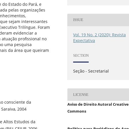
e do Estado do Pará, e
tada pelas organizações
onhecimentos,
ISSUE
 que sejam interessantes
 Executivo Trilíngue. Foram
deram evidenciar a
Vol. 19 No. 2 (2020): Revista
 atuação profissional no
Expectativa
omo uma pesquisa
nais da área que queiram
SECTION
Seção - Secretarial
LICENSE
so consciente da
Aviso de Direito Autoral Creative
 Saraiva, 2004
Commons
e Altos Estudos da
m (PA): CEJUP, 2006.
Política para Periódicos de Ac