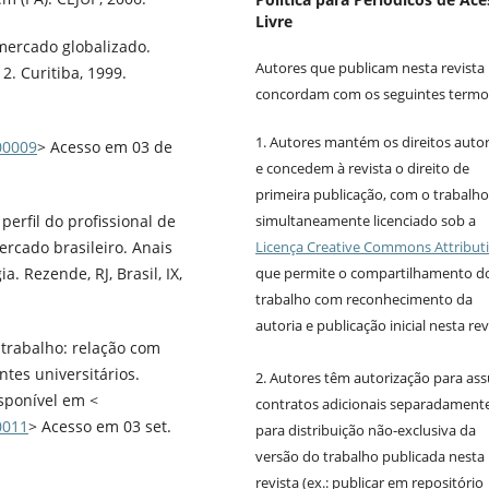
Livre
 mercado globalizado.
Autores que publicam nesta revista
2. Curitiba, 1999.
concordam com os seguintes termo
1. Autores mantém os direitos autor
00009
> Acesso em 03 de
e concedem à revista o direito de
primeira publicação, com o trabalho
simultaneamente licenciado sob a
perfil do profissional de
Licença Creative Commons Attribut
rcado brasileiro. Anais
que permite o compartilhamento d
. Rezende, RJ, Brasil, IX,
trabalho com reconhecimento da
autoria e publicação inicial nesta rev
 trabalho: relação com
tes universitários.
2. Autores têm autorização para as
isponível em <
contratos adicionais separadamente
0011
> Acesso em 03 set.
para distribuição não-exclusiva da
versão do trabalho publicada nesta
revista (ex.: publicar em repositório