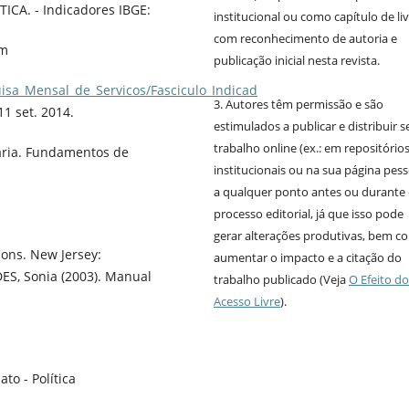
CA. - Indicadores IBGE:
institucional ou como capítulo de liv
com reconhecimento de autoria e
em
publicação inicial nesta revista.
uisa_Mensal_de_Servicos/Fasciculo_Indicad
3. Autores têm permissão e são
1 set. 2014.
estimulados a publicar e distribuir s
trabalho online (ex.: em repositório
ria. Fundamentos de
institucionais ou na sua página pess
a qualquer ponto antes ou durante
processo editorial, já que isso pode
gerar alterações produtivas, bem 
ions. New Jersey:
aumentar o impacto e a citação do
ES, Sonia (2003). Manual
trabalho publicado (Veja
O Efeito do
Acesso Livre
).
o - Política