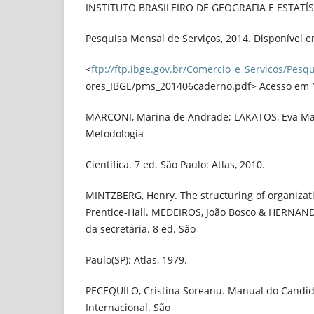
INSTITUTO BRASILEIRO DE GEOGRAFIA E ESTATÍSTI
Pesquisa Mensal de Serviços, 2014. Disponível 
<
ftp://ftp.ibge.gov.br/Comercio_e_Servicos/Pesq
ores_IBGE/pms_201406caderno.pdf> Acesso em 1
MARCONI, Marina de Andrade; LAKATOS, Eva Ma
Metodologia
Científica. 7 ed. São Paulo: Atlas, 2010.
MINTZBERG, Henry. The structuring of organizat
Prentice-Hall. MEDEIROS, João Bosco & HERNAND
da secretária. 8 ed. São
Paulo(SP): Atlas, 1979.
PECEQUILO, Cristina Soreanu. Manual do Candidat
Internacional. São