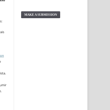
MAKE A SUBMISSION
s:
ais
ion
o
ista.
sumir
,