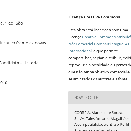
Licença Creative Commons
a. 1 ed. São
Esta obra está licenciada com uma
Licença
Creative Commons Atribuiç
ucativo frente as novas
NãoComercial-CompartilhaIgual 4.0
Internacional
, o que permite
compartilhar, copiar, distribuir, exibi
Candidato – História
reproduzir, a totalidade ou partes 
que não tenha objetivo comercial e
sejam citados os autores e a fonte.
2010.
HOW TO CITE
CORREIA, Marcelo de Souza;
SILVA, Tales Antonio Magalhães.
A compatibilidade entre o Perfil
Acadêmico de Secretário