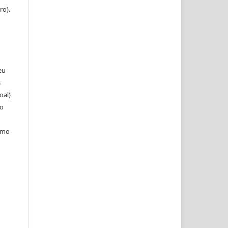
ro),
eu
s
oal)
 o
como