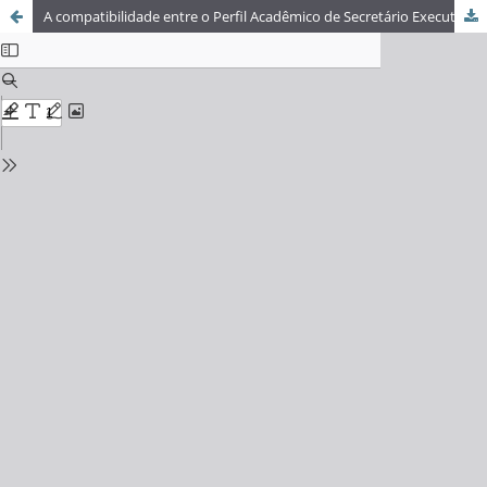
A compatibilidade entre o Perfil Acadêmico de Secretário Executivo Trilíngue da Universidade do Estado do Pará e Profissional das empresas de Belém