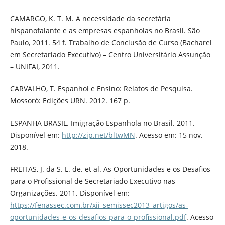
CAMARGO, K. T. M. A necessidade da secretária
hispanofalante e as empresas espanholas no Brasil. São
Paulo, 2011. 54 f. Trabalho de Conclusão de Curso (Bacharel
em Secretariado Executivo) – Centro Universitário Assunção
– UNIFAI, 2011.
CARVALHO, T. Espanhol e Ensino: Relatos de Pesquisa.
Mossoró: Edições URN. 2012. 167 p.
ESPANHA BRASIL. Imigração Espanhola no Brasil. 2011.
Disponível em:
http://zip.net/bltwMN
. Acesso em: 15 nov.
2018.
FREITAS, J. da S. L. de. et al. As Oportunidades e os Desafios
para o Profissional de Secretariado Executivo nas
Organizações. 2011. Disponível em:
https://fenassec.com.br/xii_semissec2013_artigos/as-
oportunidades-e-os-desafios-para-o-profissional.pdf
. Acesso