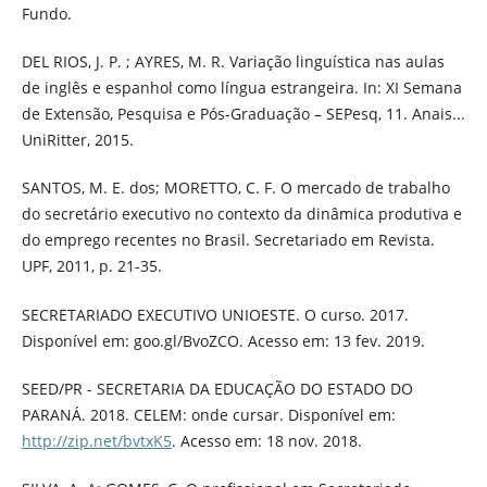
Fundo.
DEL RIOS, J. P. ; AYRES, M. R. Variação linguística nas aulas
de inglês e espanhol como língua estrangeira. In: XI Semana
de Extensão, Pesquisa e Pós-Graduação – SEPesq, 11. Anais...
UniRitter, 2015.
SANTOS, M. E. dos; MORETTO, C. F. O mercado de trabalho
do secretário executivo no contexto da dinâmica produtiva e
do emprego recentes no Brasil. Secretariado em Revista.
UPF, 2011, p. 21-35.
SECRETARIADO EXECUTIVO UNIOESTE. O curso. 2017.
Disponível em: goo.gl/BvoZCO. Acesso em: 13 fev. 2019.
SEED/PR - SECRETARIA DA EDUCAÇÃO DO ESTADO DO
PARANÁ. 2018. CELEM: onde cursar. Disponível em:
http://zip.net/bvtxK5
. Acesso em: 18 nov. 2018.