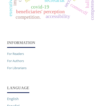
competences
hallyu
secretariat
comsecdf
covid-19
beneficiaries' perception
accessibility
competition.
INFORMATION
For Readers
For Authors
For Librarians
LANGUAGE
English
Español