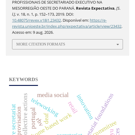
PROFISSIONAIS DE SECRETARIADO EXECUTIVO NA
MESORREGIÃO OESTE DO PARANÁ.
Revista Expectativa
,
[S.
l.]
, v. 18, n. 1, p. 152–173, 2019. DOI:
10.48075/revex.v18i1.23432
. Disponível em:
https://e-
revista.unioeste.br/index.php/expectativa/article/view/23432
.
Acesso em: 9 aug. 2026.
MORE CITATION FORMATS
KEYWORDS
media social
secretariat foundations
innovation
collective actions
teleworking
retail
executive secretariat
improvisation
portugal
home based work
deaf
rbv
committee