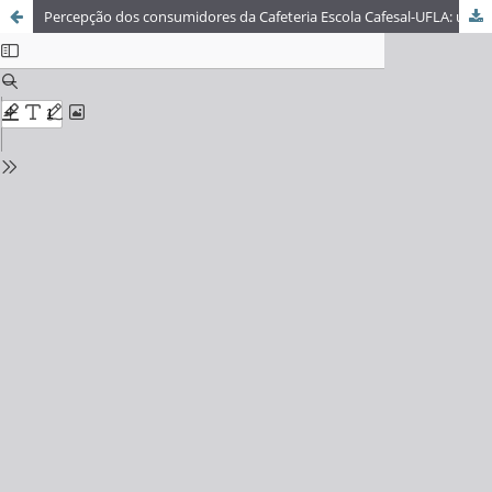
Percepção dos consumidores da Cafeteria Escola Cafesal-UFLA: uma análise sensorial de diferentes tipos de torra de café especial