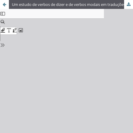
Um estudo de verbos de dizer e de verbos modais em traduções e versões: contributos ao ensino de espanhol para o profissional de Secretariado Executivo