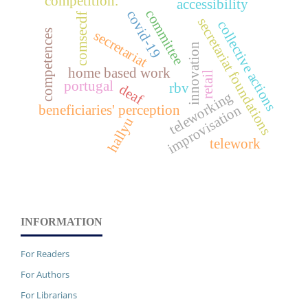
competition.
accessibility
committee
covid-19
comsecdf
secretariat foundations
collective actions
secretariat
competences
innovation
home based work
retail
portugal
rbv
deaf
teleworking
beneficiaries' perception
improvisation
hallyu
telework
INFORMATION
For Readers
For Authors
For Librarians