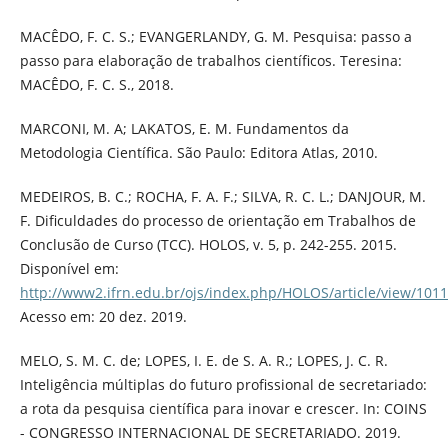
MACÊDO, F. C. S.; EVANGERLANDY, G. M. Pesquisa: passo a
passo para elaboração de trabalhos científicos. Teresina:
MACÊDO, F. C. S., 2018.
MARCONI, M. A; LAKATOS, E. M. Fundamentos da
Metodologia Científica. São Paulo: Editora Atlas, 2010.
MEDEIROS, B. C.; ROCHA, F. A. F.; SILVA, R. C. L.; DANJOUR, M.
F. Dificuldades do processo de orientação em Trabalhos de
Conclusão de Curso (TCC). HOLOS, v. 5, p. 242-255. 2015.
Disponível em:
http://www2.ifrn.edu.br/ojs/index.php/HOLOS/article/view/1
Acesso em: 20 dez. 2019.
MELO, S. M. C. de; LOPES, I. E. de S. A. R.; LOPES, J. C. R.
Inteligência múltiplas do futuro profissional de secretariado:
a rota da pesquisa científica para inovar e crescer. In: COINS
- CONGRESSO INTERNACIONAL DE SECRETARIADO. 2019.