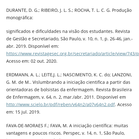
DURANTE, D. G.; RIBEIRO, J. L. S.; ROCHA, T. L. C. G. Produção
monográfica:
significados e dificuldades na visão dos estudantes. Revista
de Gestão e Secretariado, São Paulo, v. 10, n. 1, p. 26-46, jan.-
abr. 2019. Disponível em:
https://www.revistagesec.org.br/secretariado/article/view/743/
Acesso em: 02 out. 2020.
ERDMANN, A. L.; LEITE,J. L.; NASCIMENTO, K. C. do; LANZONI,
G. M. de M.. Vislumbrando a iniciação cientifica a partir das
orientadoras de bolsistas da enfermagem. Revista Brasileira
de Enfermagem, v. 64, n. 2, mar./abr. 2011. Disponível em
http://www.scielo.br/pdf/reben/v64n2/a07v64n2.pdf
. Acesso
em: 15 jul. 2019.
FAVA-DE-MORAES F.; FAVA, M. A iniciação científica: muitas
vantagens e poucos riscos. Perspec, v. 14, n. 1, São Paulo,