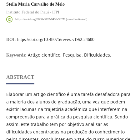
Stella Maria Carvalho de Melo
Instituto Federal do Piauí - IFPI
https://orcid.org/0000-0002-6459-902X (unauthenticated)
DOI:
https://doi.org/10.48075/revex.v19i2.24600
Artigo científico. Pesquisa. Dificuldades.
Keywords:
ABSTRACT
Elaborar um artigo científico é uma tarefa desafiadora para
a maioria dos alunos de graduação, uma vez que podem
existir lacunas na trajetória acadêmica que interferem na
compreensão para a prática da pesquisa científica. Sendo
assim, este trabalho tem por objetivo analisar as
dificuldades encontradas na produção do conhecimento
pelos discentes, concluintes em 2019, do curso Superior de