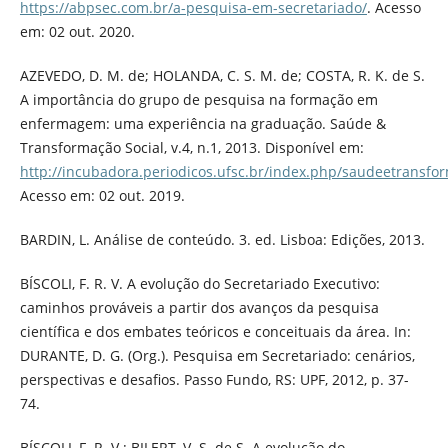
https://abpsec.com.br/a-pesquisa-em-secretariado/
. Acesso
em: 02 out. 2020.
AZEVEDO, D. M. de; HOLANDA, C. S. M. de; COSTA, R. K. de S.
A importância do grupo de pesquisa na formação em
enfermagem: uma experiência na graduação. Saúde &
Transformação Social, v.4, n.1, 2013. Disponível em:
http://incubadora.periodicos.ufsc.br/index.php/saudeetransfor
Acesso em: 02 out. 2019.
BARDIN, L. Análise de conteúdo. 3. ed. Lisboa: Edições, 2013.
BÍSCOLI, F. R. V. A evolução do Secretariado Executivo:
caminhos prováveis a partir dos avanços da pesquisa
científica e dos embates teóricos e conceituais da área. In:
DURANTE, D. G. (Org.). Pesquisa em Secretariado: cenários,
perspectivas e desafios. Passo Fundo, RS: UPF, 2012, p. 37-
74.
BÍSCOLI, F. R. V.; BILERT, V. S. de S. A evolução do