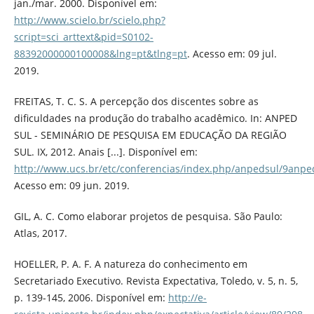
jan./mar. 2000. Disponível em:
http://www.scielo.br/scielo.php?
script=sci_arttext&pid=S0102-
88392000000100008&lng=pt&tlng=pt
. Acesso em: 09 jul.
2019.
FREITAS, T. C. S. A percepção dos discentes sobre as
dificuldades na produção do trabalho acadêmico. In: ANPED
SUL - SEMINÁRIO DE PESQUISA EM EDUCAÇÃO DA REGIÃO
SUL. IX, 2012. Anais [...]. Disponível em:
http://www.ucs.br/etc/conferencias/index.php/anpedsul/9anpe
Acesso em: 09 jun. 2019.
GIL, A. C. Como elaborar projetos de pesquisa. São Paulo:
Atlas, 2017.
HOELLER, P. A. F. A natureza do conhecimento em
Secretariado Executivo. Revista Expectativa, Toledo, v. 5, n. 5,
p. 139-145, 2006. Disponível em:
http://e-