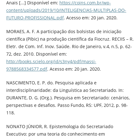
Anais [...] Disponível em:
https://coins.com.br/wp-
content/uploads/2019/10/INTELIGENCIAS-MULTIPLAS-DO-
FUTURO-PROFISSIONAL.pdf
. Acesso em: 20 jan. 2020.
MORAES, A. F. A participação dos bolsistas de iniciação
científica (Pibic) na produção científica da Fiocruz. RECIIS – R.
Eletr. de Com. Inf. Inov. Saúde. Rio de Janeiro, v.4, n.5, p. 62-
72, dez. 2010. Disponível em:
http://books.scielo.org/id/s3ny4/pdf/massi-
9788568334577.pdf
. Acesso em: 20 jan. 2020.
NASCIMENTO, E. P. do. Pesquisa aplicada e
interdisciplinaridade: da Linguística ao Secretariado. In:
DURANTE, D. G. (Org.). Pesquisa em Secretariado: cenários,
perspectivas e desafios. Passo Fundo, RS: UPF, 2012, p. 98-
118.
NONATO JÚNIOR, R. Epistemologia do Secretariado
Executivo: por uma teoria do conhecimento em