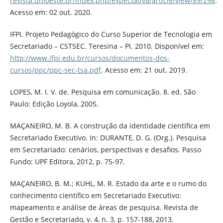
revista.unioeste.br/index.php/expectativa/article/view/89/298
.
Acesso em: 02 out. 2020.
IFPI. Projeto Pedagógico do Curso Superior de Tecnologia em
Secretariado – CSTSEC. Teresina – PI. 2010. Disponível em:
http://www.ifpi.edu.br/cursos/documentos-dos-
cursos/ppc/ppc-sec-tsa.pdf
. Acesso em: 21 out. 2019.
LOPES, M. I. V. de. Pesquisa em comunicação. 8. ed. São
Paulo: Edição Loyola, 2005.
MAÇANEIRO, M. B. A construção da identidade científica em
Secretariado Executivo. In: DURANTE, D. G. (Org.). Pesquisa
em Secretariado: cenários, perspectivas e desafios. Passo
Fundo: UPF Editora, 2012, p. 75-97.
MAÇANEIRO, B. M.; KUHL, M. R. Estado da arte e o rumo do
conhecimento científico em Secretariado Executivo:
mapeamento e análise de áreas de pesquisa. Revista de
Gestão e Secretariado, v. 4, n. 3, p. 157-188, 2013.