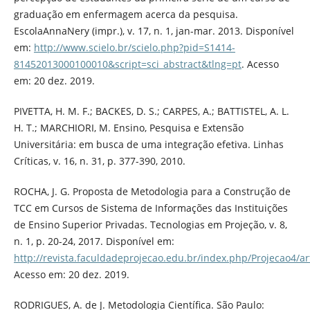
graduação em enfermagem acerca da pesquisa.
EscolaAnnaNery (impr.), v. 17, n. 1, jan-mar. 2013. Disponível
em:
http://www.scielo.br/scielo.php?pid=S1414-
81452013000100010&script=sci_abstract&tlng=pt
. Acesso
em: 20 dez. 2019.
PIVETTA, H. M. F.; BACKES, D. S.; CARPES, A.; BATTISTEL, A. L.
H. T.; MARCHIORI, M. Ensino, Pesquisa e Extensão
Universitária: em busca de uma integração efetiva. Linhas
Críticas, v. 16, n. 31, p. 377-390, 2010.
ROCHA, J. G. Proposta de Metodologia para a Construção de
TCC em Cursos de Sistema de Informações das Instituições
de Ensino Superior Privadas. Tecnologias em Projeção, v. 8,
n. 1, p. 20-24, 2017. Disponível em:
http://revista.faculdadeprojecao.edu.br/index.php/Projecao4/ar
Acesso em: 20 dez. 2019.
RODRIGUES, A. de J. Metodologia Científica. São Paulo: