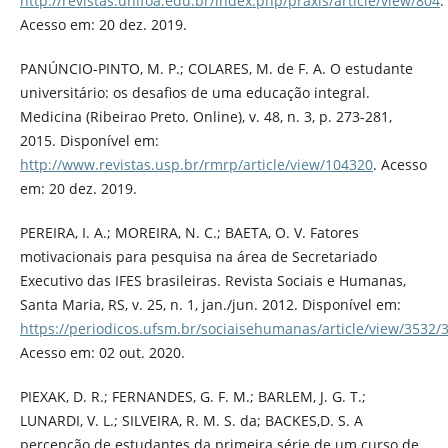
http://revistas.unifoa.edu.br/index.php/praxis/article/view/804
.
Acesso em: 20 dez. 2019.
PANÚNCIO-PINTO, M. P.; COLARES, M. de F. A. O estudante
universitário: os desafios de uma educação integral.
Medicina (Ribeirao Preto. Online), v. 48, n. 3, p. 273-281,
2015. Disponível em:
http://www.revistas.usp.br/rmrp/article/view/104320
. Acesso
em: 20 dez. 2019.
PEREIRA, I. A.; MOREIRA, N. C.; BAETA, O. V. Fatores
motivacionais para pesquisa na área de Secretariado
Executivo das IFES brasileiras. Revista Sociais e Humanas,
Santa Maria, RS, v. 25, n. 1, jan./jun. 2012. Disponível em:
https://periodicos.ufsm.br/sociaisehumanas/article/view/3532/
Acesso em: 02 out. 2020.
PIEXAK, D. R.; FERNANDES, G. F. M.; BARLEM, J. G. T.;
LUNARDI, V. L.; SILVEIRA, R. M. S. da; BACKES,D. S. A
percepção de estudantes da primeira série de um curso de